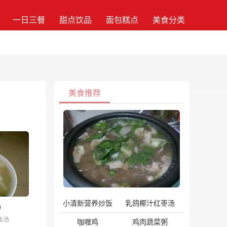
一日三餐
甜点饮品
面包糕点
美食分类
美食推荐
小清新营养炒饭
乳鸽椰汁红枣汤
汤
鱼汤
咖喱鸡
鸡肉蔬菜粥