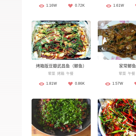
1.16W
0.72K
1.61W
烤箱版豆瓣武昌鱼（鲫鱼）
家常鲫鱼
荤菜
烤箱
午餐
荤菜
午餐
1.81W
0.86K
1.57W