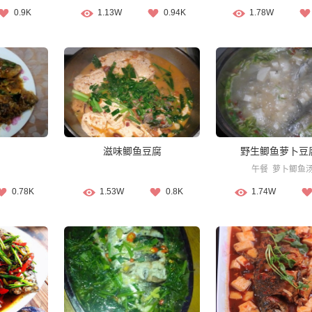
0.9K
1.13W
0.94K
1.78W
滋味鲫鱼豆腐
野生鲫鱼萝卜豆
午餐
萝卜鲫鱼
0.78K
1.53W
0.8K
1.74W