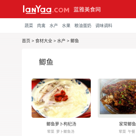
蓝雅美食网
蔬菜
肉禽
水产
水果
粮油蛋奶
调味调料
首页
>
食材大全
>
水产
>
鲫鱼
鲫鱼
鲫鱼萝卜枸杞汤
家常鲫鱼
荤菜
萝卜鲫鱼汤
荤菜
午餐