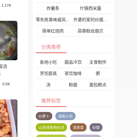
1.17K
炸薯条
什锦西米露
零失败美味戚风蛋糕
外婆的家的炒面茶
简单红烧肉
蒜蓉粉丝扇贝
分类推荐
各地小吃
甜品冷饮
主食制作
腐汤
烹饪厨具
茶饮咖啡
粥
汤
0.6K
汤
粉面
面包糕点
推荐标签
炒萝卜
湖南小吃
山药排骨枸杞汤
清蒸菜
砂锅