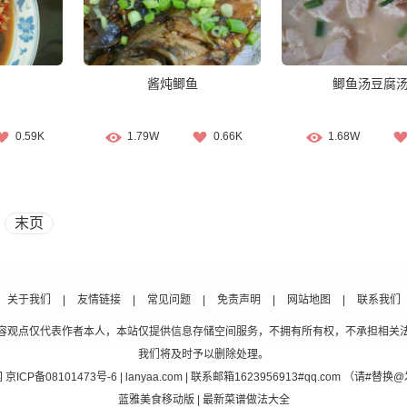
酱炖鲫鱼
鲫鱼汤豆腐
0.59K
1.79W
0.66K
1.68W
末页
关于我们
|
友情链接
|
常见问题
|
免责声明
|
网站地图
|
联系我们
容观点仅代表作者本人，本站仅提供信息存储空间服务，不拥有所有权，不承担相关
我们将及时予以删除处理。
网
京ICP备08101473号-6
| lanyaa.com | 联系邮箱1623956913#qq.com （请#
蓝雅美食移动版
| 最新菜谱做法大全