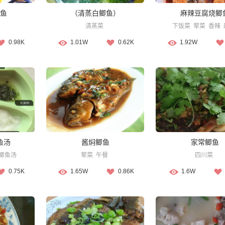
鱼
（清蒸白鲫鱼）
麻辣豆腐烧鲫
清蒸菜
下饭菜
荤菜
香辣
0.98K
1.01W
0.62K
1.92W
鱼汤
酱焖鲫鱼
家常鲫鱼
鲫鱼汤
荤菜
午餐
四川菜
0.75K
1.65W
0.86K
1.6W