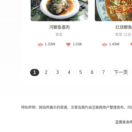
河鲫鱼塞肉
红烧鲫鱼
荤菜
荤菜
红烧
1.33W
1.03K
1.43W
1
2
3
4
5
6
7
下一页
特别声明：网站所展示的菜谱、文章及图片由互联网用户整理发布，内
蓝雅美食