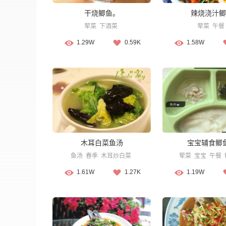
干烧鲫鱼。
辣烧浇汁鲫
荤菜
下酒菜
荤菜
午餐
1.29W
0.59K
1.58W
木耳白菜鱼汤
宝宝辅食鲫
鱼汤
春季
木耳炒白菜
荤菜
宝宝
午餐
1.61W
1.27K
1.19W