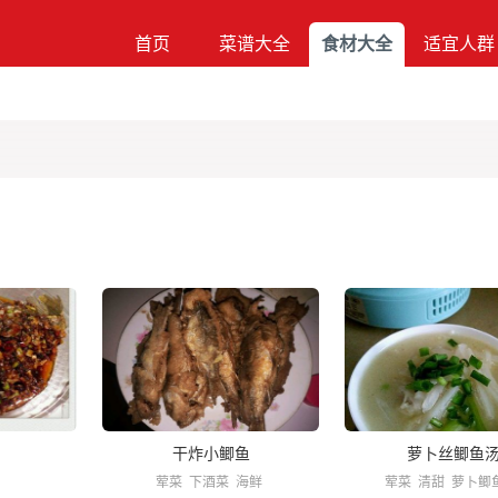
首页
菜谱大全
食材大全
适宜人群
干炸小鲫鱼
萝卜丝鲫鱼
荤菜
下酒菜
海鲜
荤菜
清甜
萝卜鲫