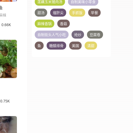
莲藕玉米猪肉汤
自制美味小零食
鱼
甜汤
熘肝尖
手抓饭
早餐
麻辣
麻辣香锅
香菇
0.66K
自制街头人气小吃
炝炒
豆腐卷
鱼
糖醋排骨
美国
清甜
0.75K