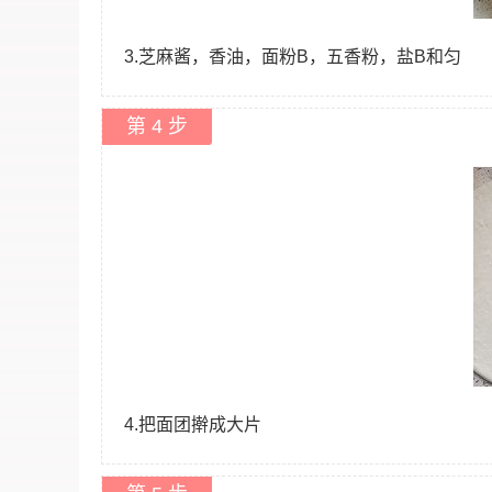
3.芝麻酱，香油，面粉B，五香粉，盐B和匀
第 4 步
4.把面团擀成大片