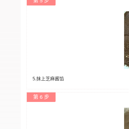
第 5 步
5.抹上芝麻酱馅
第 6 步