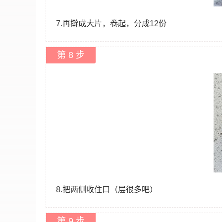
7.再擀成大片，卷起，分成12份
第 8 步
8.把两侧收住口（层很多吧）
第 9 步