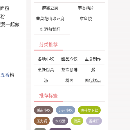
麻婆豆腐
麻香藕片
 面粉
面粉
韭菜花山珍豆腐
章鱼烧
跟我一起做
红酒煎鹅肝
分类推荐
各地小吃
甜品冷饮
主食制作
烹饪厨具
茶饮咖啡
粥
；
五香
粉
汤
粉面
面包糕点
推荐标签
湖南小吃
苏州小吃
凉拌萝卜丝
压力锅
木瓜汤
蔬菜
香辣虾