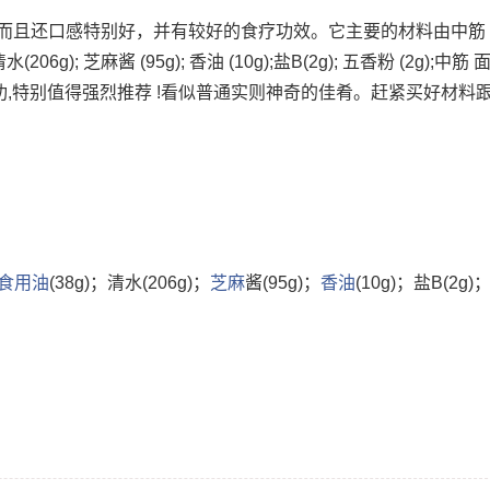
而且还口感特别好，并有较好的食疗功效。它主要的材料由中筋
);清水(206g); 芝麻酱 (95g); 香油 (10g);盐B(2g); 五香粉 (2g);中筋 
0%成功,特别值得强烈推荐 !看似普通实则神奇的佳肴。赶紧买好材料
食用油
(38g)；清水(206g)；
芝麻
酱(95g)；
香油
(10g)；盐B(2g)