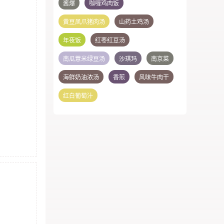
酱爆
咖喱鸡肉饭
黄豆凤爪猪肉汤
山药土鸡汤
年夜饭
红枣红豆汤
南瓜薏米绿豆汤
沙琪玛
南京菜
海鲜奶油浓汤
香煎
风味牛肉干
红白葡萄汁