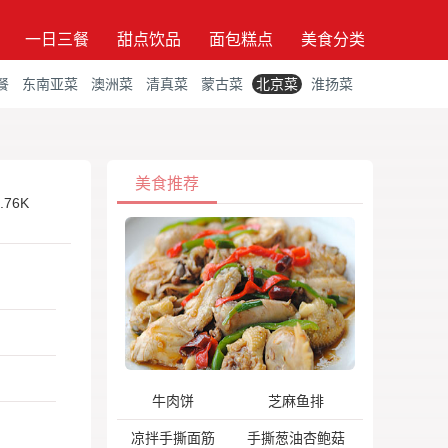
一日三餐
甜点饮品
面包糕点
美食分类
餐
东南亚菜
澳洲菜
清真菜
蒙古菜
北京菜
淮扬菜
美食推荐
.76K
牛肉饼
芝麻鱼排
凉拌手撕面筋
手撕葱油杏鲍菇