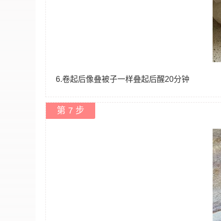
6.卷起后像叠被子一样叠起后醒20分钟
第 7 步