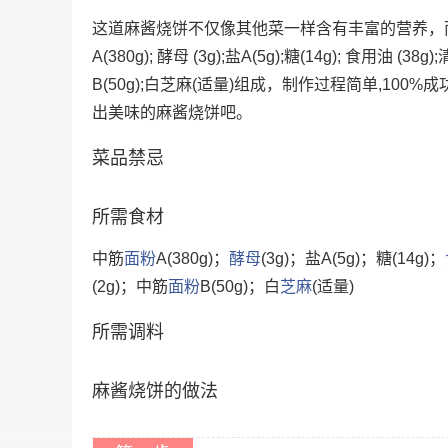
这道麻酱烧饼不仅像其他菜一样含有丰富的营养，
A(380g); 酵母 (3g);盐A(5g);糖(14g); 食用油 (38g
B(50g);白芝麻(适量)组成，制作过程简单,10
出美味的麻酱烧饼吧。
菜品禁忌
所需食材
中筋
面粉
A(380g)；
酵母
(3g)；盐A(5g)；糖(14g)；
(2g)；中筋
面粉
B(50g)；白
芝麻
(适量)
所需调料
麻酱烧饼的做法