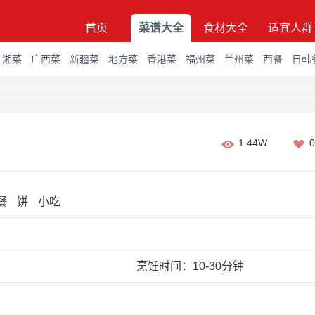
首页
菜谱大全
食材大全
适宜人群
湘菜
广西菜
新疆菜
地方菜
香港菜
福州菜
兰州菜
西餐
日韩
1.44W
0
餐
饼
小吃
烹饪时间：10-30分钟