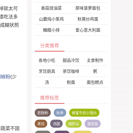
香菇烧油菜
原味菠萝面包
掉就太可
渣吃法多
山蘑炖小笨鸡
秋葵炒鸡蛋
调成糊状煎
糖醋小排
爱心意大利面
分类推荐
各地小吃
甜品冷饮
主食制作
烹饪厨具
茶饮咖啡
粥
胡椒粉
(少
汤
粉面
面包糕点
推荐标签
肥肠粉
秋季
蜂蜜牛奶小馒头
蒸饺
汤圆
熘肝尖
蛋包饭
的蔬菜不固