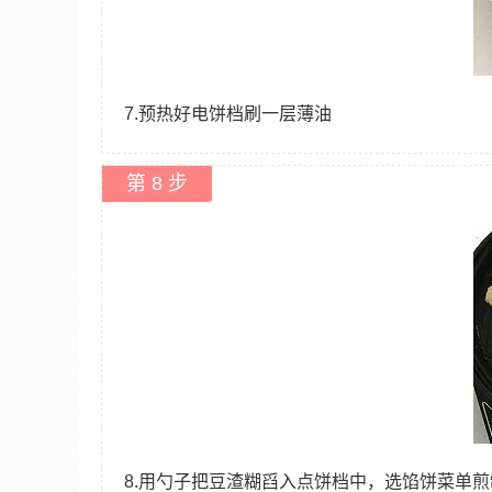
7.预热好电饼档刷一层薄油
第 8 步
8.用勺子把豆渣糊舀入点饼档中，选馅饼菜单