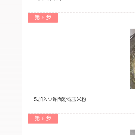
第 5 步
5.加入少许面粉或玉米粉
第 6 步