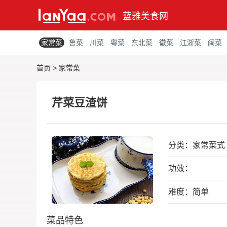
蓝雅美食网
家常菜
鲁菜
川菜
粤菜
东北菜
徽菜
江浙菜
闽菜
首页
>
家常菜
芹菜豆渣饼
分类：
家常菜式
功效：
难度：简单
菜品特色