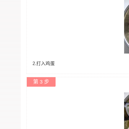
2.打入鸡蛋
第 3 步