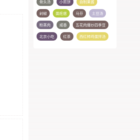
骨头汤
小煎饼
自制果酱
剁椒
面疙瘩
马芬
土豆汤
粉蒸肉
咸香
五花肉爆炒四季豆
北京小吃
红茶
西红柿鸡蛋拌汤