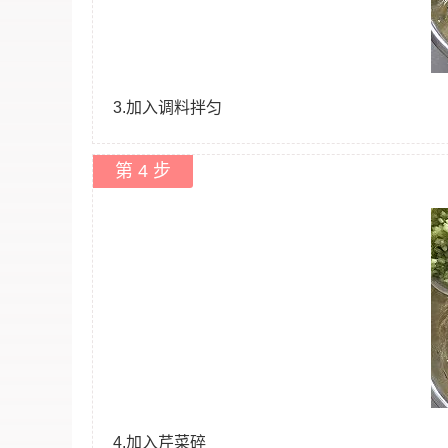
3.加入调料拌匀
第 4 步
4.加入芹菜碎