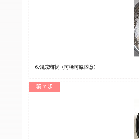
6.调成糊状（可稀可厚随意）
第 7 步