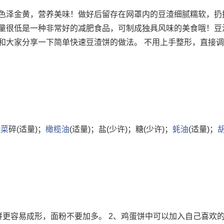
色泽金黄，营养美味！做好后留存在网罩内的豆渣细腻糯软，扔
量很低是一种非常好的减肥食品，可制成独具风味的美食哦！豆
和大家分享一下简单快速豆渣饼的做法。 不用上手整形，直接
芹菜
碎(适量)；
橄榄油
(适量)；盐(少许)；糖(少许)；
蚝油
(适量)；
饼更容易成形，面粉不要加多。 2、鸡蛋饼中可以加入自己喜欢