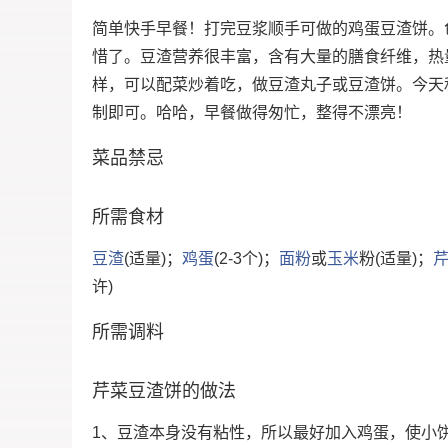
简单快手早餐！打完豆浆顺手可做的鸡蛋豆渣饼。
惜了。豆渣营养很丰富，含有大量的膳食纤维，热
样，可以配菜炒着吃，做豆渣丸子或豆渣饼。今天
制即可。哈哈，早餐做得匆忙，整得不漂亮！
菜品禁忌
所需食材
豆渣
(适量)；
鸡蛋
(2-3个)；
面粉
或
玉米
粉(适量)；
许)
所需调料
芹菜豆渣饼的做法
1、豆渣本身没有粘性，所以最好加入鸡蛋，使小