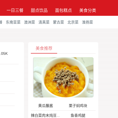
一日三餐
甜点饮品
面包糕点
美食分类
餐
东南亚菜
澳洲菜
清真菜
蒙古菜
北京菜
淮扬菜
美食推荐
.05K
黄瓜蘸酱
栗子焖鸡块
鱼香鸡腿
辣白菜肉末炖豆腐