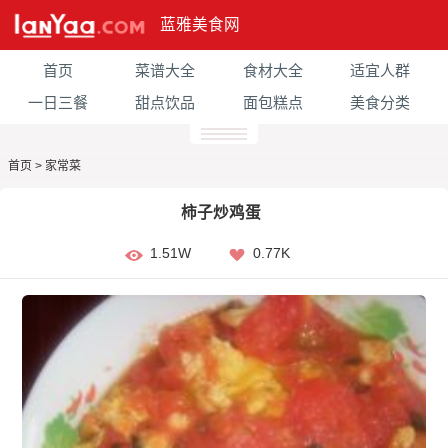
蓝雅美食网
首页
菜谱大全
食材大全
适宜人群
一日三餐
甜点饮品
面包糕点
美食分类
首页
>
家常菜
柿子炒鸡蛋
1.51W
0.77K