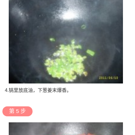
4.锅里放底油，下葱姜末爆香。
第 5 步