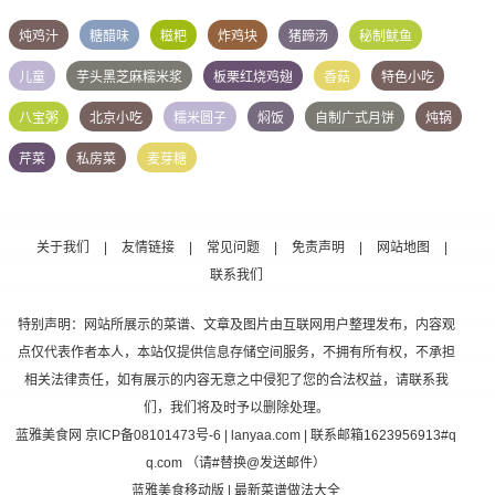
炖鸡汁
糖醋味
糍粑
炸鸡块
猪蹄汤
秘制鱿鱼
儿童
芋头黑芝麻糯米浆
板栗红烧鸡翅
香菇
特色小吃
八宝粥
北京小吃
糯米圆子
焖饭
自制广式月饼
炖锅
芹菜
私房菜
麦芽糖
关于我们
|
友情链接
|
常见问题
|
免责声明
|
网站地图
|
联系我们
特别声明：网站所展示的菜谱、文章及图片由互联网用户整理发布，内容观
点仅代表作者本人，本站仅提供信息存储空间服务，不拥有所有权，不承担
相关法律责任，如有展示的内容无意之中侵犯了您的合法权益，请联系我
们，我们将及时予以删除处理。
蓝雅美食网
京ICP备08101473号-6
| lanyaa.com | 联系邮箱1623956913#q
q.com （请#替换@发送邮件）
蓝雅美食移动版
| 最新菜谱做法大全