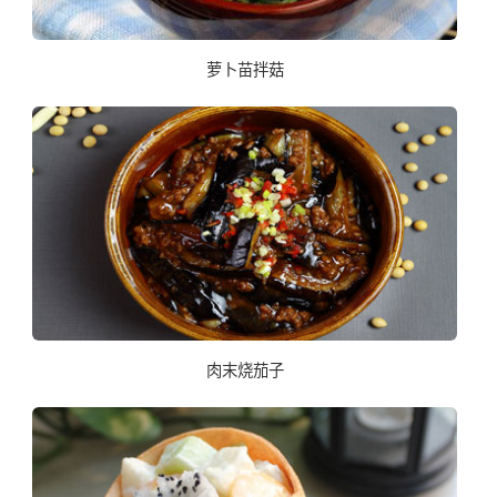
萝卜苗拌菇
肉末烧茄子