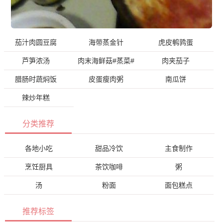
茄汁肉圆豆腐
海带蒸金针
虎皮鹌鹑蛋
芦笋浓汤
肉末海鲜菇#蒸菜#
肉夹茄子
腊肠时蔬焖饭
皮蛋瘦肉粥
南瓜饼
辣炒年糕
分类推荐
各地小吃
甜品冷饮
主食制作
烹饪厨具
茶饮咖啡
粥
汤
粉面
面包糕点
推荐标签