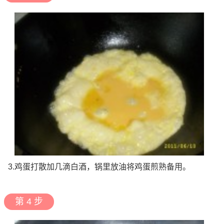
3.鸡蛋打散加几滴白酒，锅里放油将鸡蛋煎熟备用。
第 4 步