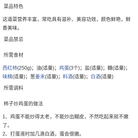
菜品特色
这道菜营养丰富，常吃具有滋补、美容功效，颜色鲜艳，鲜
香美味。
菜品禁忌
所需食材
西红柿
(250g)；油(适量)；
鸡蛋
(3个)；盐(适量)；糖(适量)；
味精
(适量)；葱
姜末
(适量)；
料酒
(适量)；
白酒
(适量)
所需调料
柿子炒鸡蛋的做法
1、鸡蛋不能炒得太老，不能炒出糊皮，不然吃起来就不嫩
了。
2、打蛋液时加几滴白酒，蛋会很嫩。