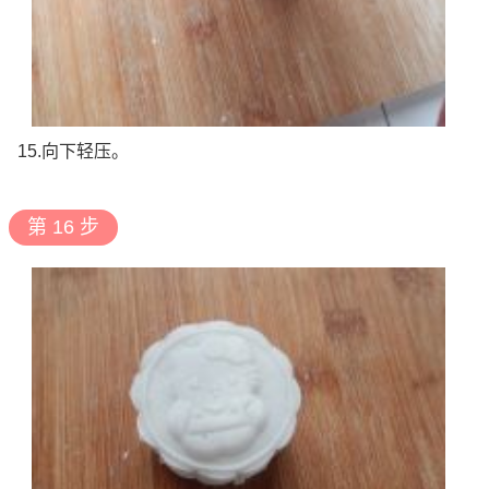
15.向下轻压。
第 16 步