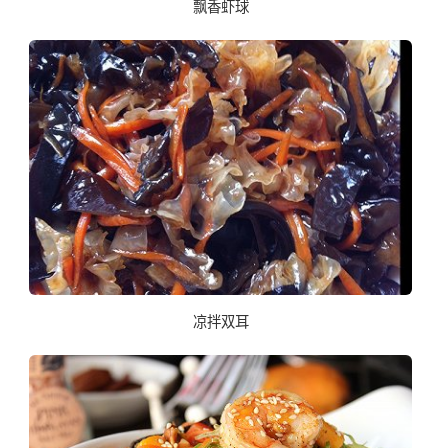
飘香虾球
凉拌双耳