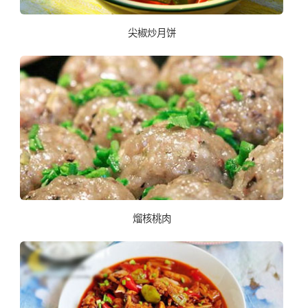
尖椒炒月饼
熘核桃肉