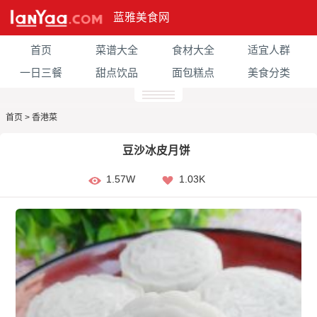
蓝雅美食网
首页
菜谱大全
食材大全
适宜人群
一日三餐
甜点饮品
面包糕点
美食分类
首页
>
香港菜
豆沙冰皮月饼
1.57W
1.03K