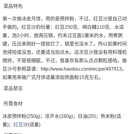
菜品特色
第一次做冰皮月饼，用的是预拌粉，不过，红豆沙是自己动
手做的。红豆沙的份量：红豆250克、绵白糖110克、水适
量，泡2小时，放高压锅，约末过豆面1厘米的水，用煮粥
键，压出来刚好一捏就烂了，锅里也没水了。所以如果时间
泡得短或没泡，还要适当加点水。这次豆沙我没有用料理机
搅拌，不是很细腻，不过，我喜欢有那么点点颗粒感哈。做
豆沙可参照菜谱：http://www.haodou.com/recipe/497913。
如果用来做广式月饼适量添加熟面粉15克左右。
菜品禁忌
所需食材
冰皮预拌粉(250g)；凉开水(160g)；白油(20)；熟米粉(适
量)；
红豆
沙(适量)