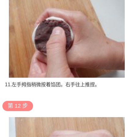
11.左手拇指稍微按着馅团。右手往上推捏。
第 12 步