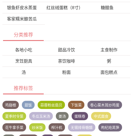
银鱼虾皮水蒸蛋
红丝绒蛋糕（8寸）
糖醋鱼
客家糯米酿苦瓜
分类推荐
各地小吃
甜品冷饮
主食制作
烹饪厨具
茶饮咖啡
粥
汤
粉面
面包糕点
推荐标签
鸡翅根
甜饭
蒜蓉粉丝扇贝
下饭菜
卷心菜木耳炒鸡蛋
夏季时令菜
冬瓜玉米汤
姜汤
蛋糕卷
中式面食
花牛拿手菜
炒米饭
榨汁机
无锡排骨糖醋
枸杞炝莴笋