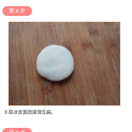
第 8 步
8.取冰皮面团揉滑压扁。