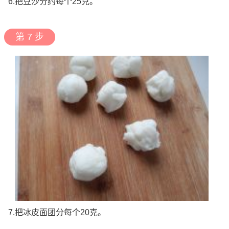
6.把豆沙分约每个25克。
第 7 步
7.把冰皮面团分每个20克。