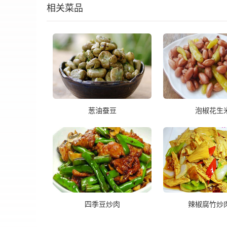
相关菜品
葱油蚕豆
泡椒花生
四季豆炒肉
辣椒腐竹炒