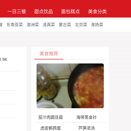
一日三餐
甜点饮品
面包糕点
美食分类
餐
东南亚菜
澳洲菜
清真菜
蒙古菜
北京菜
淮扬菜
美食推荐
0.9K
茄汁肉圆豆腐
海带蒸金针
虎皮鹌鹑蛋
芦笋浓汤