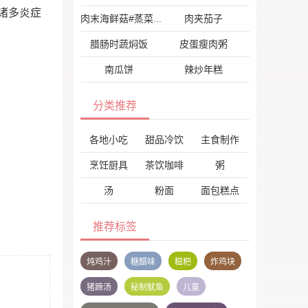
诸多炎症
肉夹茄子
肉末海鲜菇#蒸菜#
腊肠时蔬焖饭
皮蛋瘦肉粥
南瓜饼
辣炒年糕
分类推荐
各地小吃
甜品冷饮
主食制作
烹饪厨具
茶饮咖啡
粥
汤
粉面
面包糕点
推荐标签
炖鸡汁
糖醋味
糍粑
炸鸡块
猪蹄汤
秘制鱿鱼
儿童