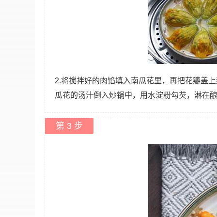
2.将搅拌好的肉馅填入南瓜花里，再把花瓣盖
瓜花的汤汁倒入炒锅中，用水淀粉勾芡，淋在
第 3 步