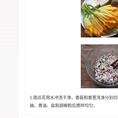
1.南瓜花用水冲洗干净，香菇和香葱洗净分别
抽、香油、盐和胡椒粉后搅拌均匀；