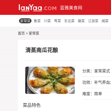
蓝雅美食网
家常菜
鲁菜
川菜
粤菜
东北菜
徽菜
江浙菜
闽菜
首页
>
家常菜
清蒸南瓜花酿
分类：
家常菜式
功效：补气养血;
难度：简单
菜品特色