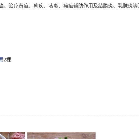
癌、治疗黄疸、痢疾、咳嗽、痈疽辅助作用及结膜炎、乳腺炎等
葱
2棵