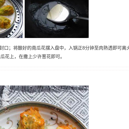
上封口；将酿好的南瓜花摆入盘中，入锅正8分钟至肉熟透即可离
酿瓜花上，在撒上少许葱花即可。