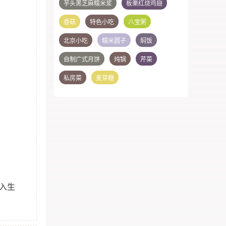
芋头黑芝麻糯米浆
板栗红烧鸡翅
香菇
特色小吃
八宝粥
北京小吃
糯米圆子
焖饭
自制广式月饼
炖锅
芹菜
私房菜
麦芽糖
入生