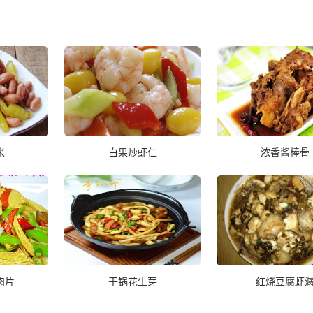
米
白果炒虾仁
浓香酱棒骨
肉片
干锅花生芽
红烧豆腐虾