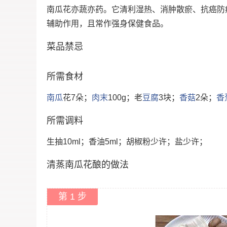
南瓜花亦蔬亦药。它清利湿热、消肿散瘀、抗癌防
辅助作用，且常作强身保健食品。​
菜品禁忌
所需食材
南瓜
花7朵；
肉末
100g；老
豆腐
3块；
香菇
2朵；
香
所需调料
生抽10ml；香油5ml；胡椒粉少许；盐少许；
清蒸南瓜花酿的做法
第 1 步