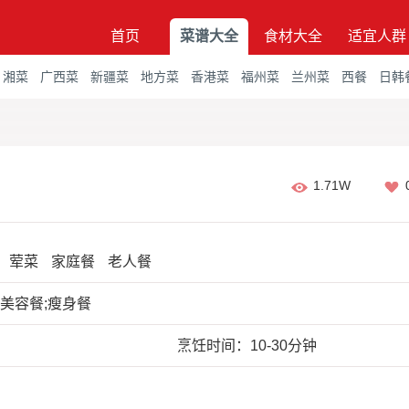
首页
菜谱大全
食材大全
适宜人群
湘菜
广西菜
新疆菜
地方菜
香港菜
福州菜
兰州菜
西餐
日韩
1.71W
荤菜
家庭餐
老人餐
美容餐;瘦身餐
烹饪时间：10-30分钟