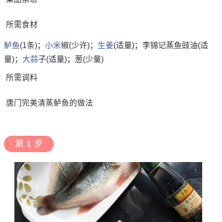
所需食材
鲈鱼
(1条)；
小米
椒(少许)；
生姜
(适量)；李锦记蒸鱼豉油(适
量)；
大蒜
子(适量)；葱(少量)
所需调料
唐门完美清蒸鲈鱼的做法
第 1 步