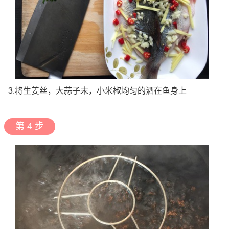
3.将生姜丝，大蒜子末，小米椒均匀的洒在鱼身上
第 4 步