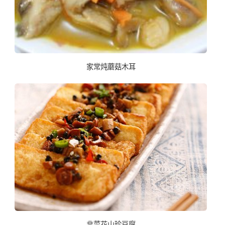
家常炖蘑菇木耳
韭菜花山珍豆腐