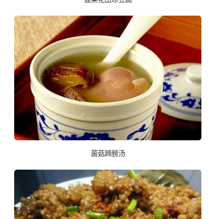
菌菇蹄膀汤