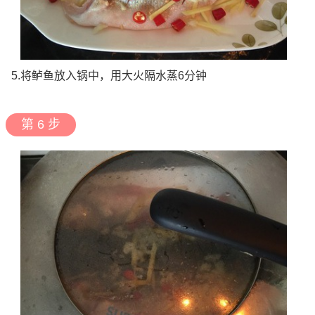
5.将鲈鱼放入锅中，用大火隔水蒸6分钟
第 6 步