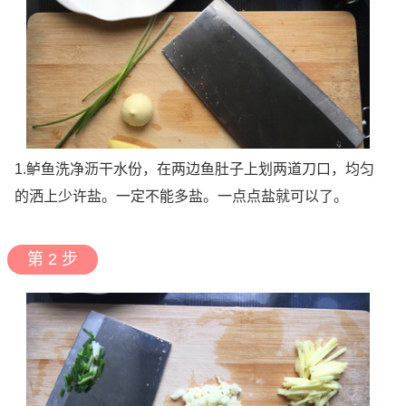
1.鲈鱼洗净沥干水份，在两边鱼肚子上划两道刀口，均匀
的洒上少许盐。一定不能多盐。一点点盐就可以了。
第 2 步