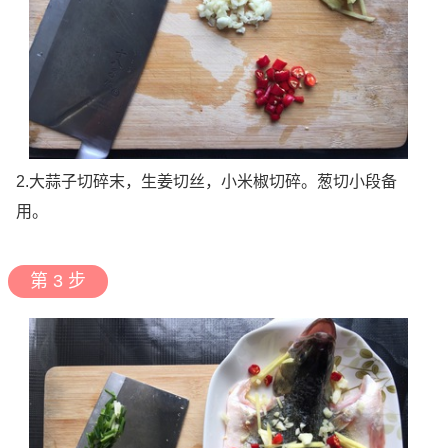
2.大蒜子切碎末，生姜切丝，小米椒切碎。葱切小段备
用。
第 3 步