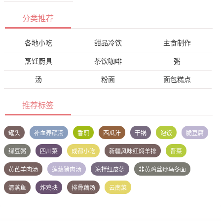
分类推荐
各地小吃
甜品冷饮
主食制作
烹饪厨具
茶饮咖啡
粥
汤
粉面
面包糕点
推荐标签
罐头
补血养颜汤
香煎
西瓜汁
干锅
泡饭
脆豆腐
绿豆粥
四川菜
成都小吃
新疆风味红焖羊排
晋菜
黄芪羊肉汤
莲藕猪肉汤
凉拌红皮萝
韭黄鸡丝炒乌冬面
清蒸鱼
炸鸡块
排骨藕汤
云南菜