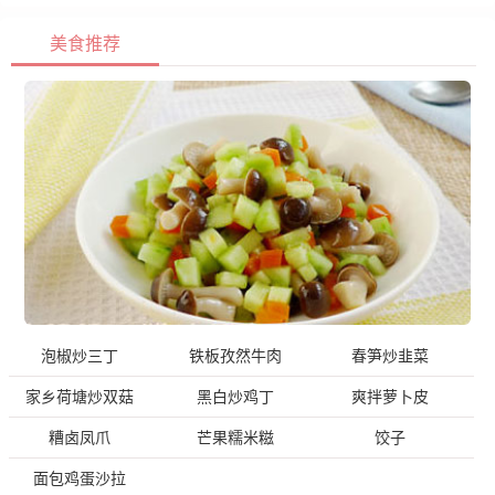
美食推荐
泡椒炒三丁
铁板孜然牛肉
春笋炒韭菜
家乡荷塘炒双菇
黑白炒鸡丁
爽拌萝卜皮
糟卤凤爪
芒果糯米糍
饺子
面包鸡蛋沙拉