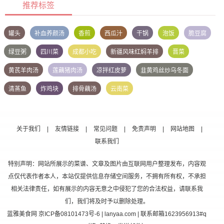
推荐标签
罐头
补血养颜汤
香煎
西瓜汁
干锅
泡饭
脆豆腐
绿豆粥
四川菜
成都小吃
新疆风味红焖羊排
晋菜
黄芪羊肉汤
莲藕猪肉汤
凉拌红皮萝
韭黄鸡丝炒乌冬面
清蒸鱼
炸鸡块
排骨藕汤
云南菜
关于我们
|
友情链接
|
常见问题
|
免责声明
|
网站地图
|
联系我们
特别声明：网站所展示的菜谱、文章及图片由互联网用户整理发布，内容观
点仅代表作者本人，本站仅提供信息存储空间服务，不拥有所有权，不承担
相关法律责任，如有展示的内容无意之中侵犯了您的合法权益，请联系我
们，我们将及时予以删除处理。
蓝雅美食网
京ICP备08101473号-6
| lanyaa.com | 联系邮箱1623956913#q