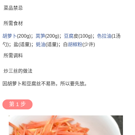
菜品禁忌
所需食材
胡萝卜
(200g)；
莴笋
(200g)；
豆腐
皮(100g)；
色拉油
(1汤
勺)；盐(适量)；
蚝油
(适量)；白
胡椒粉
(少许)
所需调料
炒三丝的做法
因胡萝卜和豆腐丝不易熟，所以要先放。
第 1 步