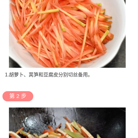
1.胡萝卜、莴笋和豆腐皮分别切丝备用。
第 2 步