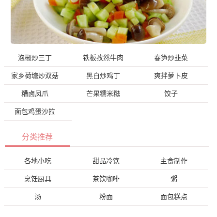
泡椒炒三丁
铁板孜然牛肉
春笋炒韭菜
家乡荷塘炒双菇
黑白炒鸡丁
爽拌萝卜皮
糟卤凤爪
芒果糯米糍
饺子
面包鸡蛋沙拉
分类推荐
各地小吃
甜品冷饮
主食制作
烹饪厨具
茶饮咖啡
粥
汤
粉面
面包糕点