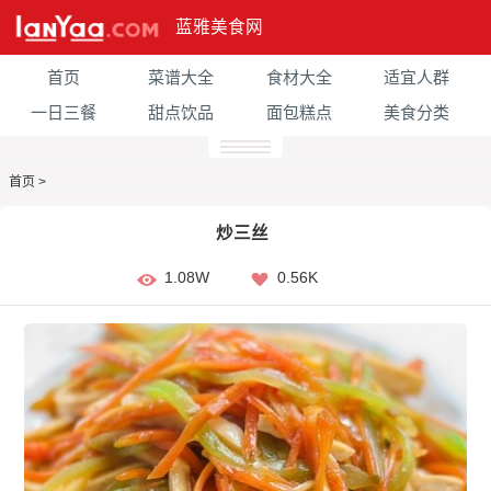
蓝雅美食网
首页
菜谱大全
食材大全
适宜人群
一日三餐
甜点饮品
面包糕点
美食分类
首页
>
炒三丝
1.08W
0.56K