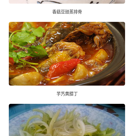
香菇豆豉蒸排骨
芋艿黄腊丁