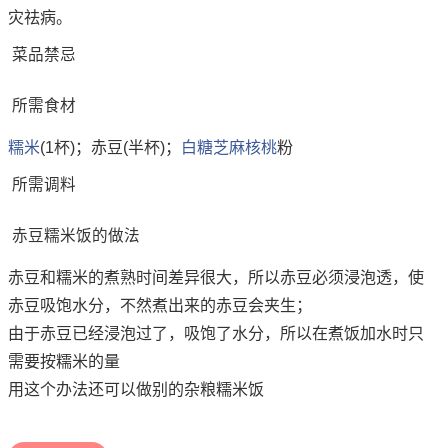
灾祛病。
菜品禁忌
所需食材
糯米
(1杯)；赤豆(半杯)；
白糖
芝麻
核桃
粉
所需调料
赤豆糯米饭的做法
赤豆和糯米的煮熟时间差异很大，所以赤豆必须浸泡透，使
赤豆吸饱水分，不然煮出来的赤豆会夹生；
由于赤豆已经浸泡过了，吸饱了水分，所以在煮饭加水时只
需要按糯米的量
用这个办法还可以做别的杂粮糯米饭