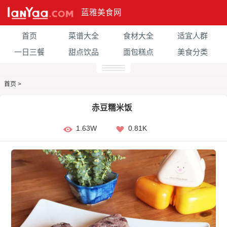
蓝雅美食网
首页
菜谱大全
食材大全
适宜人群
一日三餐
甜点饮品
面包糕点
美食分类
首页
>
赤豆糯米饭
1.63W
0.81K