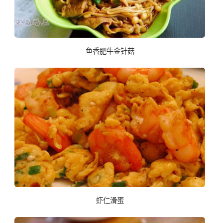
鱼香肥牛金针菇
虾仁滑蛋