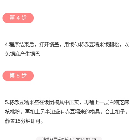
第 4 步
4.程序结束后，打开锅盖，用饭勺将赤豆糯米饭翻松，以
免锅底产生锅巴
第 5 步
5.将赤豆糯米盛在饭团模具中压实，再铺上一层白糖芝麻
核桃粉，再扣上另半边盛有赤豆糯米的模具，合上扣子，
静置15分钟即可。
该菜品最后更新于：2026-07-29