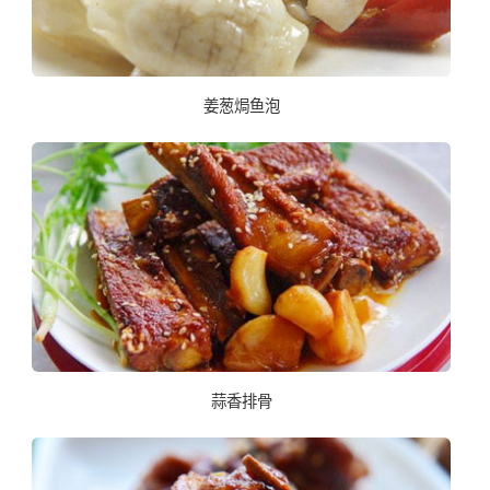
姜葱焗鱼泡
蒜香排骨