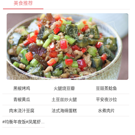
美食推荐
黑椒烤鸡
火腿烧豆瓣
豆豉蒸鲶鱼
青椒黄瓜
土豆丝炒火腿
平安夜沙拉
肉末浇汁豆腐
法式海绵蛋糕
水煮肉片
#均衡年夜饭#凤尾虾球