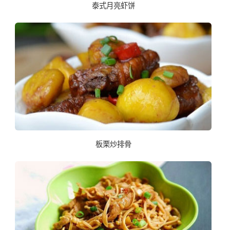
泰式月亮虾饼
板栗炒排骨