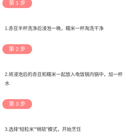
第 1 步
1.赤豆半杯洗净后浸泡一晚，糯米一杯淘洗干净
第 2 步
2.将浸泡后的赤豆和糯米一起放入电饭锅内锅中，加一杯
水
第 3 步
3.选择“短粒米”“稍软”模式，开始烹饪