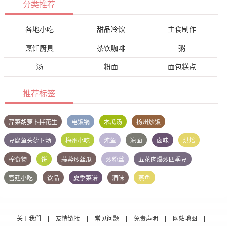
分类推荐
各地小吃
甜品冷饮
主食制作
烹饪厨具
茶饮咖啡
粥
汤
粉面
面包糕点
推荐标签
芹菜胡萝卜拌花生
电饭锅
木瓜汤
扬州炒饭
豆腐鱼头萝卜汤
梅州小吃
炖鱼
凉面
卤味
烘焙
榨食物
饼
蒜蓉炒丝瓜
炒粉丝
五花肉爆炒四季豆
宫廷小吃
饮品
夏季菜谱
酒味
蒸鱼
关于我们
|
友情链接
|
常见问题
|
免责声明
|
网站地图
|