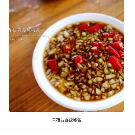
青桔蒜蓉辣椒酱