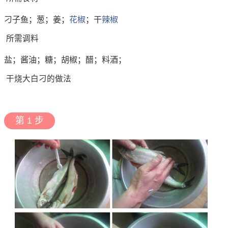
刁子鱼；葱；姜；
花椒
；干
辣椒
所需调料
盐；酱油；糖；胡椒；醋；料酒；
干烧大白刁的做法
第 1 步