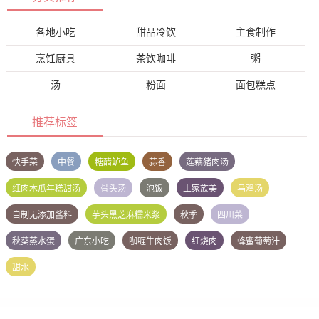
各地小吃
甜品冷饮
主食制作
烹饪厨具
茶饮咖啡
粥
汤
粉面
面包糕点
推荐标签
快手菜
中餐
糖醋鲈鱼
蒜香
莲藕猪肉汤
红肉木瓜年糕甜汤
骨头汤
泡饭
土家族美
乌鸡汤
自制无添加酱料
芋头黑芝麻糯米浆
秋季
四川菜
秋葵蒸水蛋
广东小吃
咖喱牛肉饭
红烧肉
蜂蜜葡萄汁
甜水