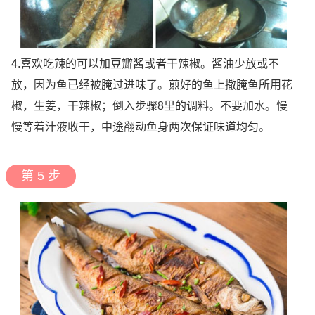
4.喜欢吃辣的可以加豆瓣酱或者干辣椒。酱油少放或不
放，因为鱼已经被腌过进味了。煎好的鱼上撒腌鱼所用花
椒，生姜，干辣椒；倒入步骤8里的调料。不要加水。慢
慢等着汁液收干，中途翻动鱼身两次保证味道均匀。
第 5 步