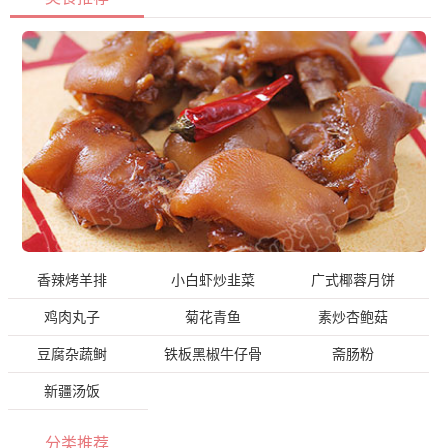
香辣烤羊排
小白虾炒韭菜
广式椰蓉月饼
鸡肉丸子
菊花青鱼
素炒杏鲍菇
豆腐杂蔬鲥
铁板黑椒牛仔骨
斋肠粉
新疆汤饭
分类推荐