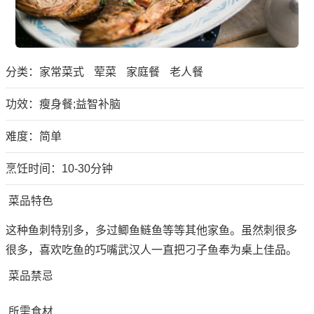
分类：
家常菜式
荤菜
家庭餐
老人餐
功效：瘦身餐;益智补脑
难度：简单
烹饪时间：10-30分钟
菜品特色
这种鱼刺特别多，多过鲫鱼鲢鱼等等其他家鱼。虽然刺很多
很多，喜欢吃鱼的巧嘴武汉人一直把刁子鱼奉为桌上佳品。
菜品禁忌
所需食材