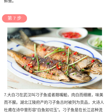
鲜鱼。
第 7 步
7.大白刁在武汉叫刁子鱼或者翘嘴鲌，肉白而细嫩，味美
而不腥。湖北江陵府产的刁子鱼古时被列为贡品，大诗人
杜甫在诗中曾形容“白鱼如切玉”。刁子鱼是在长江这种流