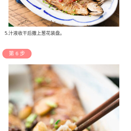
5.汁液收干后撒上葱花装盘。
第 6 步