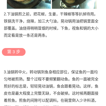
2.下油锅煎之前，把花椒，生姜，干辣椒等等扒掉待用。
铁锅洗干净，烧辣，加三大勺油，晃动锅用油把锅里面全
部覆盖。油烧得稍稍冒烟的时候，下鱼，视鱼和锅的大小
而定看是放一条还是两条。
第 3 步
3.油锅转中火，转动锅到鱼身相应部位，保证鱼的一面均
匀地被煎熟。整个过程不要频繁翻动鱼。鱼的一面被完全
煎好的标志是，轻轻晃动油锅，鱼会跟着晃动。这样，鱼
皮也是最大程度上完整无缺，不会破掉。这时候再翻面接
着煎鱼。煎鱼的间隙可以配调料。在碗里倒入少许料酒，