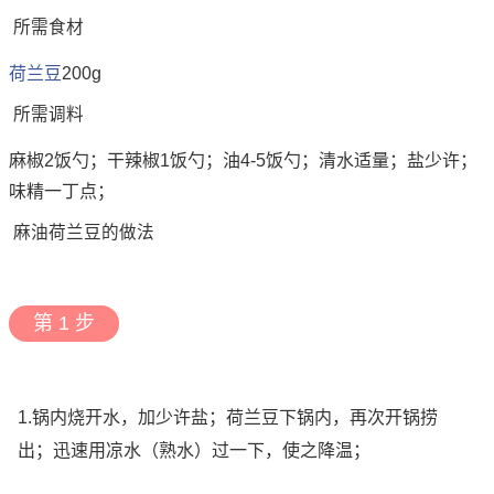
所需食材
荷兰豆
200g
所需调料
麻椒2饭勺；干辣椒1饭勺；油4-5饭勺；清水适量；盐少许；
味精一丁点；
麻油荷兰豆的做法
第 1 步
1.锅内烧开水，加少许盐；荷兰豆下锅内，再次开锅捞
出；迅速用凉水（熟水）过一下，使之降温；