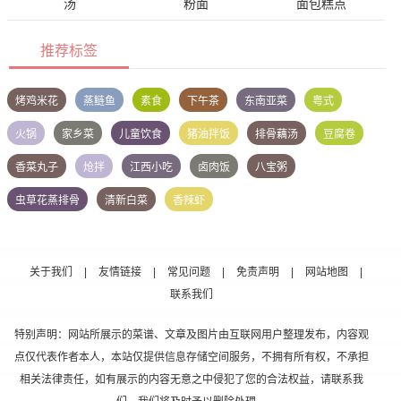
汤
粉面
面包糕点
推荐标签
烤鸡米花
蒸鲢鱼
素食
下午茶
东南亚菜
粤式
火锅
家乡菜
儿童饮食
猪油拌饭
排骨藕汤
豆腐卷
香菜丸子
炝拌
江西小吃
卤肉饭
八宝粥
虫草花蒸排骨
清新白菜
香辣虾
关于我们
|
友情链接
|
常见问题
|
免责声明
|
网站地图
|
联系我们
特别声明：网站所展示的菜谱、文章及图片由互联网用户整理发布，内容观
点仅代表作者本人，本站仅提供信息存储空间服务，不拥有所有权，不承担
相关法律责任，如有展示的内容无意之中侵犯了您的合法权益，请联系我