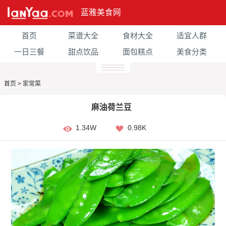
蓝雅美食网
首页
菜谱大全
食材大全
适宜人群
一日三餐
甜点饮品
面包糕点
美食分类
首页
>
家常菜
麻油荷兰豆
1.34W
0.98K