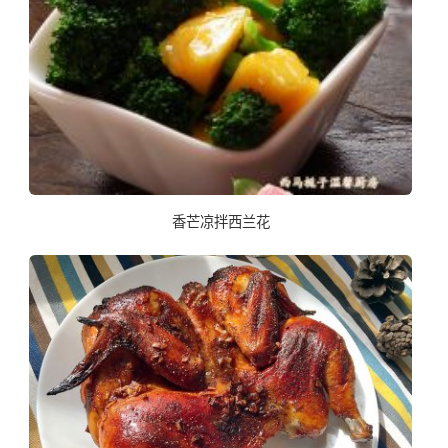
香芒凉拌西兰花