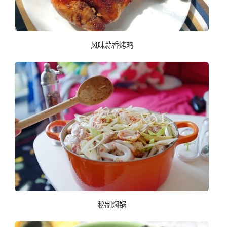
风味蒜香烤鸡
秘制焖锅