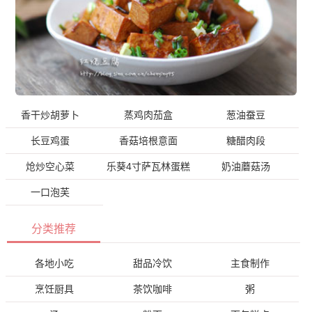
香干炒胡萝卜
蒸鸡肉茄盒
葱油蚕豆
长豆鸡蛋
香菇培根意面
糖醋肉段
炝炒空心菜
乐葵4寸萨瓦林蛋糕
奶油蘑菇汤
一口泡芙
分类推荐
各地小吃
甜品冷饮
主食制作
烹饪厨具
茶饮咖啡
粥