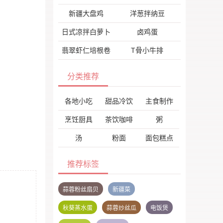
新疆大盘鸡
洋葱拌纳豆
日式凉拌白萝卜
卤鸡蛋
翡翠虾仁培根卷
T骨小牛排
分类推荐
各地小吃
甜品冷饮
主食制作
烹饪厨具
茶饮咖啡
粥
汤
粉面
面包糕点
推荐标签
蒜蓉粉丝扇贝
新疆菜
秋葵蒸水蛋
蒜蓉炒丝瓜
电饭煲