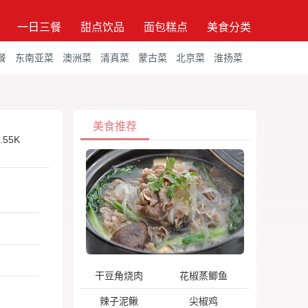
一日三餐
甜点饮品
面包糕点
美食分类
餐
东南亚菜
澳洲菜
清真菜
蒙古菜
北京菜
淮扬菜
美食推荐
.55K
干豆角烧肉
花椒蒸鲫鱼
辣子泥鳅
尖椒鸡