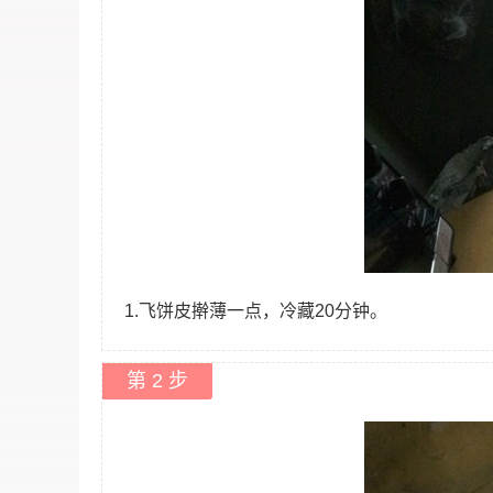
1.飞饼皮擀薄一点，冷藏20分钟。
第 2 步