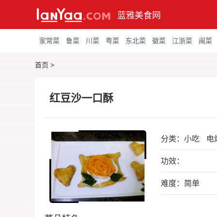
蓝雅美食网
家常菜
鲁菜
川菜
粤菜
东北菜
徽菜
江浙菜
闽菜
首页
>
红豆沙一口酥
分类：
小吃
电
功效：
难度：简单