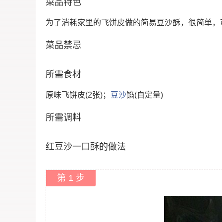
菜品特色
为了消耗家里的飞饼皮做的简易豆沙酥，很简单，
菜品禁忌
所需食材
原味飞饼皮(2张)；
豆沙
馅(自定量)
所需调料
红豆沙一口酥的做法
第 1 步