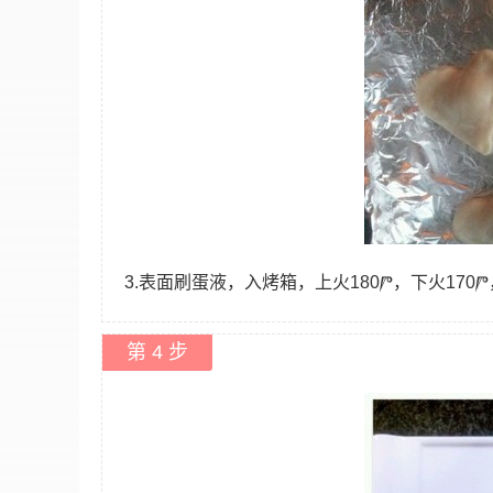
3.表面刷蛋液，入烤箱，上火180Ⱓ，下火170Ⱓ
第 4 步