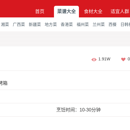
首页
菜谱大全
食材大全
适宜人群
湘菜
广西菜
新疆菜
地方菜
香港菜
福州菜
兰州菜
西餐
日韩
1.91W
0
烤箱
烹饪时间：10-30分钟