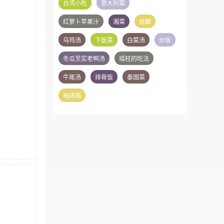
台湾小吃
意大利菜
红萝卜苹果汁
湘菜
自酿
乌鸡汤
下饭菜
白菜汤
炒饭
冬瓜芡实老鸭汤
瑶柱的吃法
牛尾汤
排骨饭
泰国菜
电烤箱