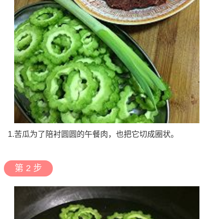
1.苦瓜为了陪衬圆圆的午餐肉，也把它切成圈状。
第 2 步