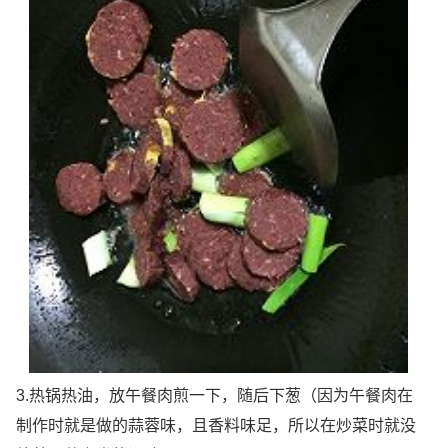
3.热锅热油，放午餐肉煎一下，随后下葱（因为午餐肉在
制作时就是做的蒜蓉味，且香料味足，所以在炒菜时就没