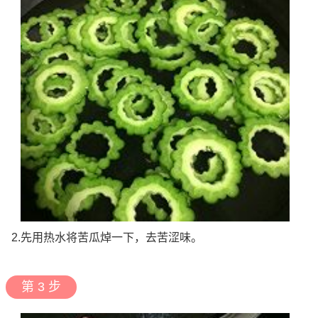
2.先用热水将苦瓜焯一下，去苦涩味。
第 3 步