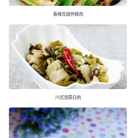
香辣豆豉拌蛏肉
川式泡菜白肉