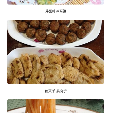
芹菜叶鸡蛋饼
藕夹子 素丸子