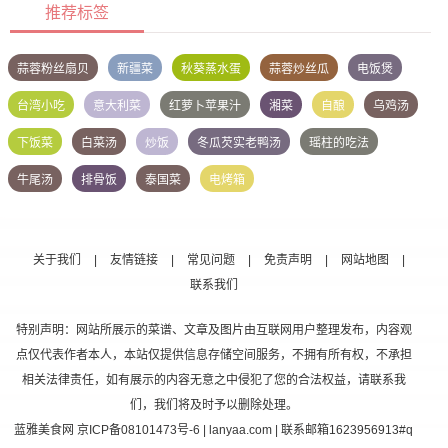
推荐标签
蒜蓉粉丝扇贝
新疆菜
秋葵蒸水蛋
蒜蓉炒丝瓜
电饭煲
台湾小吃
意大利菜
红萝卜苹果汁
湘菜
自酿
乌鸡汤
下饭菜
白菜汤
炒饭
冬瓜芡实老鸭汤
瑶柱的吃法
牛尾汤
排骨饭
泰国菜
电烤箱
关于我们
|
友情链接
|
常见问题
|
免责声明
|
网站地图
|
联系我们
特别声明：网站所展示的菜谱、文章及图片由互联网用户整理发布，内容观
点仅代表作者本人，本站仅提供信息存储空间服务，不拥有所有权，不承担
相关法律责任，如有展示的内容无意之中侵犯了您的合法权益，请联系我
们，我们将及时予以删除处理。
蓝雅美食网
京ICP备08101473号-6
| lanyaa.com | 联系邮箱1623956913#q