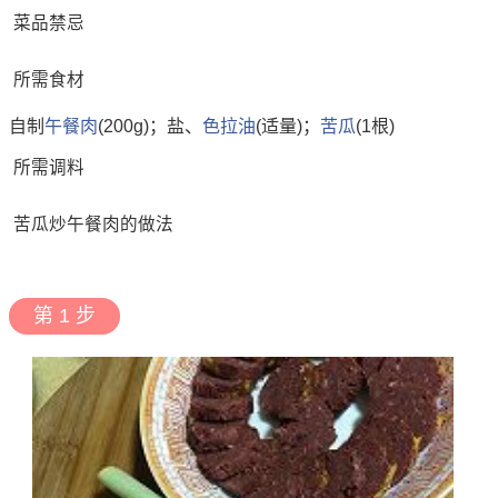
菜品禁忌
所需食材
自制
午餐肉
(200g)；盐、
色拉油
(适量)；
苦瓜
(1根)
所需调料
苦瓜炒午餐肉的做法
第 1 步