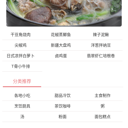
干豆角烧肉
花椒蒸鲫鱼
辣子泥鳅
尖椒鸡
新疆大盘鸡
洋葱拌纳豆
日式凉拌白萝卜
卤鸡蛋
翡翠虾仁培根卷
T骨小牛排
分类推荐
各地小吃
甜品冷饮
主食制作
烹饪厨具
茶饮咖啡
粥
汤
粉面
面包糕点