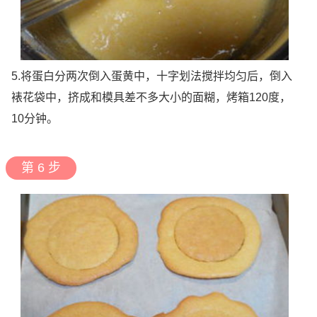
5.将蛋白分两次倒入蛋黄中，十字划法搅拌均匀后，倒入
裱花袋中，挤成和模具差不多大小的面糊，烤箱120度，
10分钟。
第 6 步