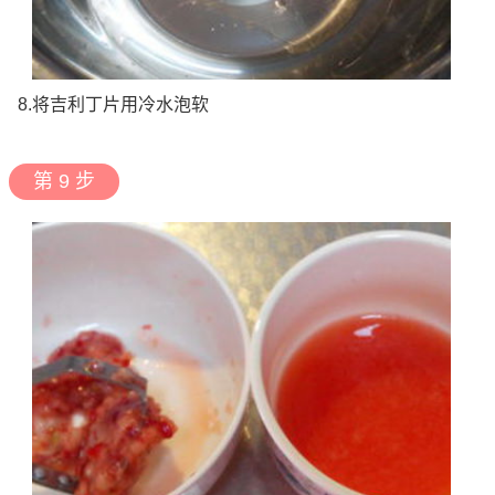
8.将吉利丁片用冷水泡软
第 9 步