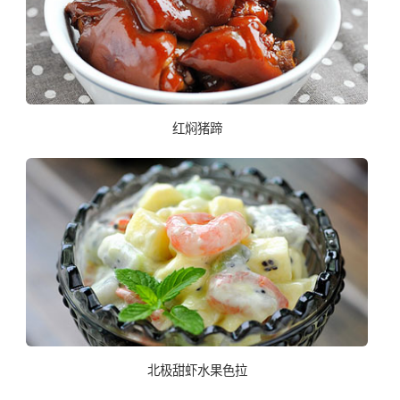
红焖猪蹄
北极甜虾水果色拉