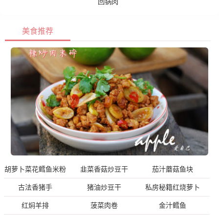
回锅肉
美食推荐
胡萝卜菜花鳕鱼米粉
韭菜香菇炒豆干
茄汁蘑菇鱼块
古法香猪手
猪油炒豆干
私房秘籍红烧萝卜
红焖羊排
菠菜肉卷
金汁鳕鱼