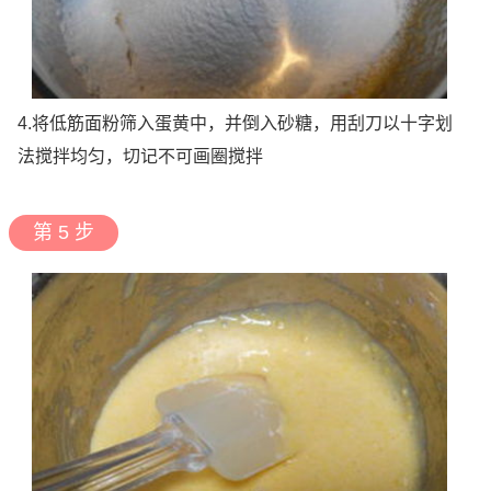
4.将低筋面粉筛入蛋黄中，并倒入砂糖，用刮刀以十字划
法搅拌均匀，切记不可画圈搅拌
第 5 步