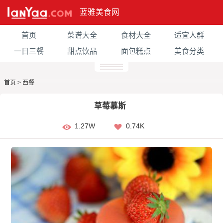
蓝雅美食网
首页
菜谱大全
食材大全
适宜人群
一日三餐
甜点饮品
面包糕点
美食分类
首页
>
西餐
草莓慕斯
1.27W
0.74K