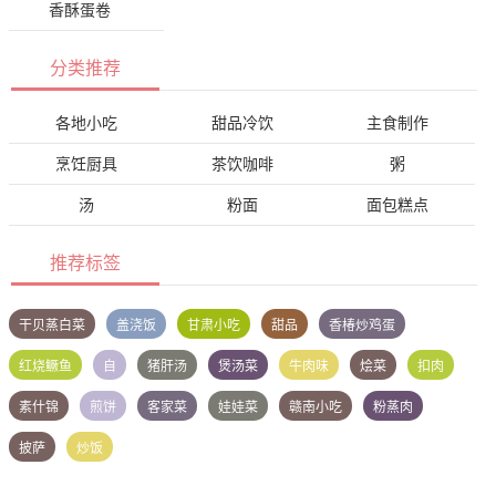
香酥蛋卷
分类推荐
各地小吃
甜品冷饮
主食制作
烹饪厨具
茶饮咖啡
粥
汤
粉面
面包糕点
推荐标签
干贝蒸白菜
盖浇饭
甘肃小吃
甜品
香椿炒鸡蛋
红烧鳜鱼
自
猪肝汤
煲汤菜
牛肉味
烩菜
扣肉
素什锦
煎饼
客家菜
娃娃菜
赣南小吃
粉蒸肉
披萨
炒饭