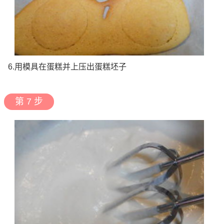
6.用模具在蛋糕并上压出蛋糕坯子
第 7 步