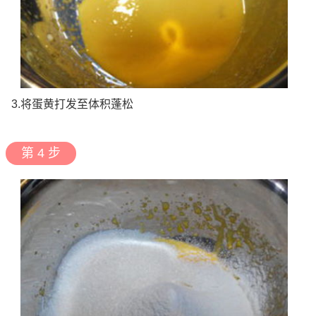
3.将蛋黄打发至体积蓬松
第 4 步