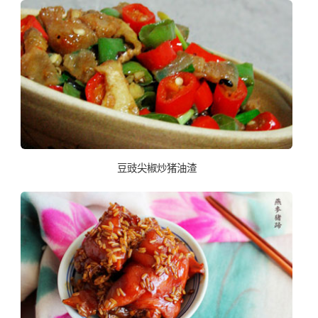
豆豉尖椒炒猪油渣