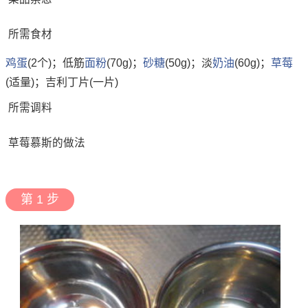
所需食材
鸡蛋
(2个)；低筋
面粉
(70g)；
砂糖
(50g)；淡
奶油
(60g)；
草莓
(适量)；吉利丁片(一片)
所需调料
草莓慕斯的做法
第 1 步