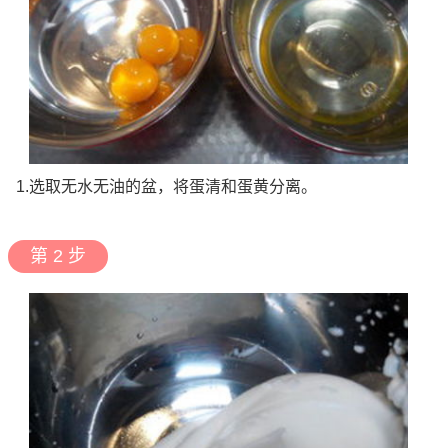
1.选取无水无油的盆，将蛋清和蛋黄分离。
第 2 步