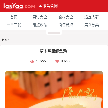
蓝雅美食网
首页
菜谱大全
食材大全
适宜人群
一日三餐
甜点饮品
面包糕点
美食分类
首页
>
萝卜芹菜鲫鱼汤
1.72W
0.65K