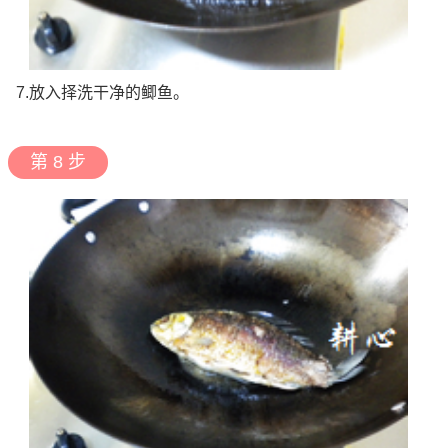
7.放入择洗干净的鲫鱼。
第 8 步