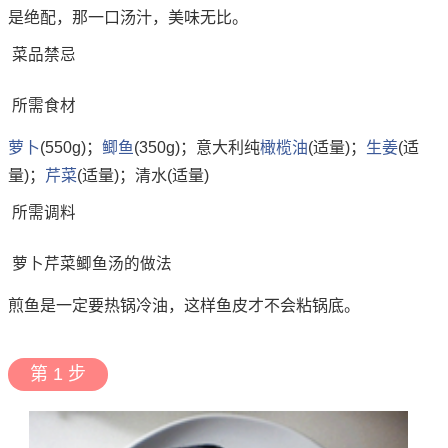
是绝配，那一口汤汁，美味无比。
菜品禁忌
所需食材
萝卜
(550g)；
鲫鱼
(350g)；意大利纯
橄榄油
(适量)；
生姜
(适
量)；
芹菜
(适量)；清水(适量)
所需调料
萝卜芹菜鲫鱼汤的做法
煎鱼是一定要热锅冷油，这样鱼皮才不会粘锅底。
第 1 步