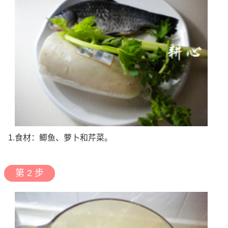
1.食材：鲫鱼、萝卜和芹菜。
第 2 步