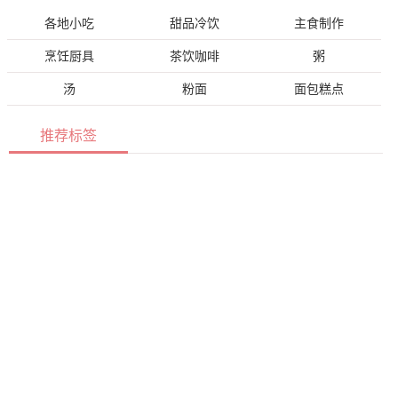
各地小吃
甜品冷饮
主食制作
烹饪厨具
茶饮咖啡
粥
汤
粉面
面包糕点
推荐标签
芹菜胡萝卜拌花生
电饭锅
木瓜汤
扬州炒饭
豆腐鱼头萝卜汤
梅州小吃
炖鱼
凉面
卤味
烘焙
榨食物
饼
蒜蓉炒丝瓜
炒粉丝
五花肉爆炒四季豆
宫廷小吃
饮品
夏季菜谱
酒味
蒸鱼
关于我们
|
友情链接
|
常见问题
|
免责声明
|
网站地图
|
联系我们