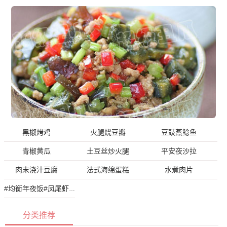
黑椒烤鸡
火腿烧豆瓣
豆豉蒸鲶鱼
青椒黄瓜
土豆丝炒火腿
平安夜沙拉
肉末浇汁豆腐
法式海绵蛋糕
水煮肉片
#均衡年夜饭#凤尾虾球
分类推荐