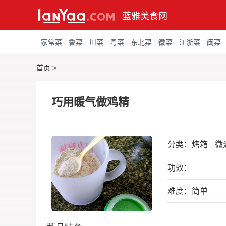
蓝雅美食网
家常菜
鲁菜
川菜
粤菜
东北菜
徽菜
江浙菜
闽菜
首页
>
巧用暖气做鸡精
分类：
烤箱
微
功效：
难度：简单