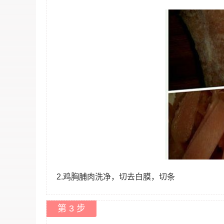
2.鸡胸脯肉洗净，切去白膜，切条
第 3 步