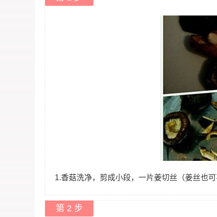
1.香菇洗净，剪成小段，一片姜切丝（姜丝也
第 2 步