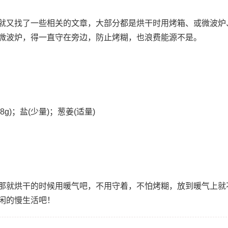
就又找了一些相关的文章，大部分都是烘干时用烤箱、或微波炉
微波炉，得一直守在旁边，防止烤糊，也浪费能源不是。
g)；盐(少量)；葱姜(适量)
那就烘干的时候用暖气吧，不用守着，不怕烤糊，放到暖气上就
闲的慢生活吧！