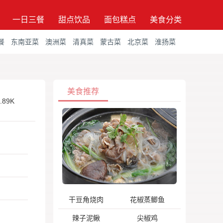
一日三餐
甜点饮品
面包糕点
美食分类
餐
东南亚菜
澳洲菜
清真菜
蒙古菜
北京菜
淮扬菜
美食推荐
.89K
干豆角烧肉
花椒蒸鲫鱼
辣子泥鳅
尖椒鸡