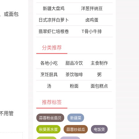
新疆大盘鸡
洋葱拌纳豆
、或面包
日式凉拌白萝卜
卤鸡蛋
翡翠虾仁培根卷
T骨小牛排
分类推荐
各地小吃
甜品冷饮
主食制作
烹饪厨具
茶饮咖啡
粥
汤
粉面
面包糕点
推荐标签
不用管
蒜蓉粉丝扇贝
新疆菜
秋葵蒸水蛋
蒜蓉炒丝瓜
电饭煲