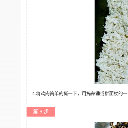
4.将鸡肉简单的撕一下，用捣蒜锤或擀面杖的
第 5 步