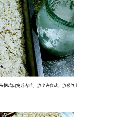
一头把鸡肉捣成肉茸，放少许食盐，放暖气上