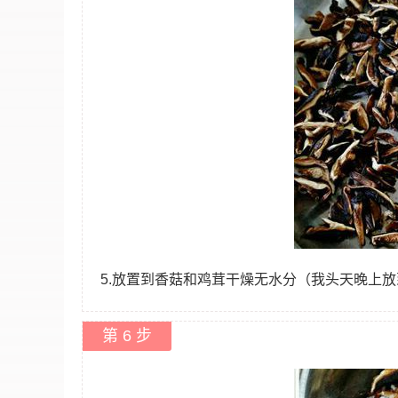
5.放置到香菇和鸡茸干燥无水分（我头天晚上
第 6 步