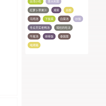
台湾小吃
意大利菜
红萝卜苹果汁
湘菜
自酿
乌鸡汤
下饭菜
白菜汤
炒饭
冬瓜芡实老鸭汤
瑶柱的吃法
牛尾汤
排骨饭
泰国菜
电烤箱