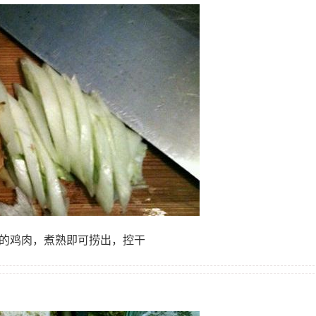
好的鸡肉，煮熟即可捞出，控干