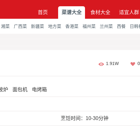
首页
菜谱大全
食材大全
适宜人群
湘菜
广西菜
新疆菜
地方菜
香港菜
福州菜
兰州菜
西餐
日韩
1.91W
0
波炉
面包机
电烤箱
烹饪时间：10-30分钟