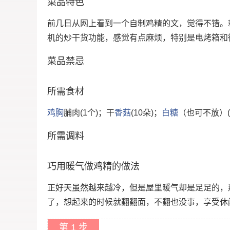
菜品特色
前几日从网上看到一个自制鸡精的文，觉得不错。
机的炒干货功能，感觉有点麻烦，特别是电烤箱和
菜品禁忌
所需食材
鸡胸
脯肉(1个)；干
香菇
(10朵)；
白糖
（也可不放）(8
所需调料
巧用暖气做鸡精的做法
正好天虽然越来越冷，但是屋里暖气却是足足的，
了，想起来的时候就翻翻面，不翻也没事，享受休
第 1 步