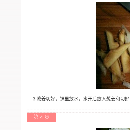
3.葱姜切好，锅里放水，水开后放入葱姜和切
第 4 步