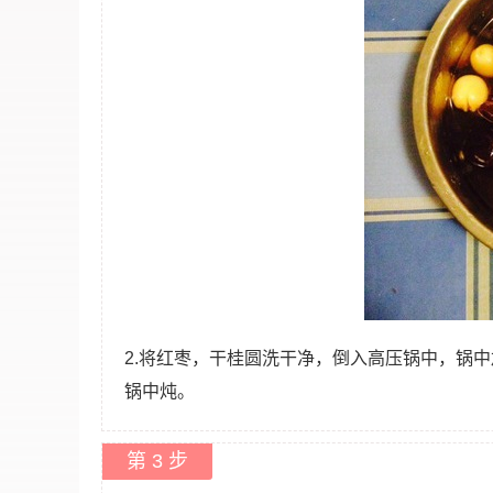
2.将红枣，干桂圆洗干净，倒入高压锅中，锅
锅中炖。
第 3 步