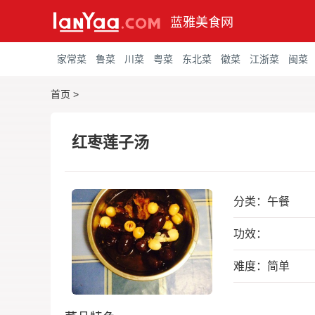
蓝雅美食网
家常菜
鲁菜
川菜
粤菜
东北菜
徽菜
江浙菜
闽菜
首页
>
红枣莲子汤
分类：
午餐
功效：
难度：简单