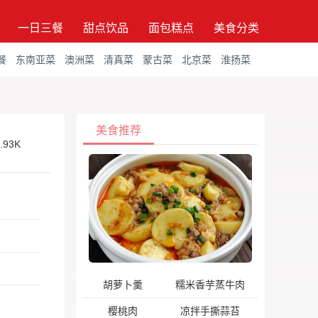
一日三餐
甜点饮品
面包糕点
美食分类
餐
东南亚菜
澳洲菜
清真菜
蒙古菜
北京菜
淮扬菜
美食推荐
.93K
胡萝卜羹
糯米香芋蒸牛肉
樱桃肉
凉拌手撕蒜苔