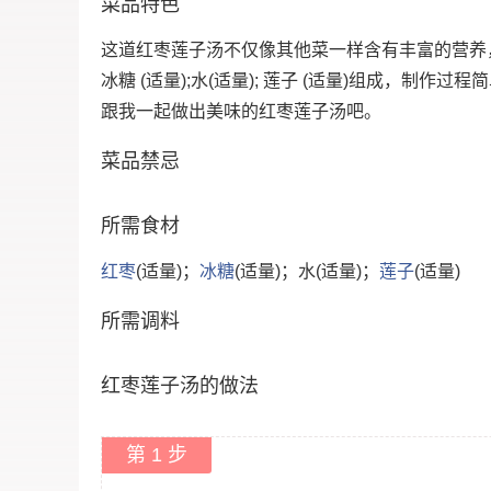
菜品特色
这道红枣莲子汤不仅像其他菜一样含有丰富的营养，
冰糖 (适量);水(适量); 莲子 (适量)组成，制作
跟我一起做出美味的红枣莲子汤吧。
菜品禁忌
所需食材
红枣
(适量)；
冰糖
(适量)；水(适量)；
莲子
(适量)
所需调料
红枣莲子汤的做法
第 1 步