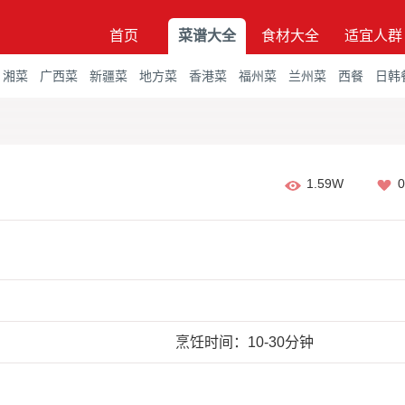
首页
菜谱大全
食材大全
适宜人群
湘菜
广西菜
新疆菜
地方菜
香港菜
福州菜
兰州菜
西餐
日韩
1.59W
0
烹饪时间：10-30分钟