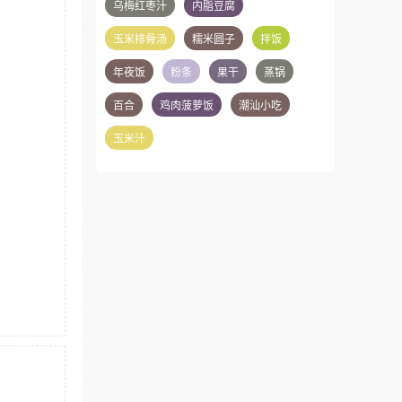
乌梅红枣汁
内脂豆腐
玉米排骨汤
糯米圆子
拌饭
年夜饭
粉条
果干
蒸锅
百合
鸡肉菠萝饭
潮汕小吃
玉米汁