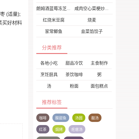
朗姆酒蓝莓冻芝士
咸肉空心菜梗炒花菜
(适量);
红烧米豆腐
烧麦
赶紧买好材料
家常鲫鱼
韭菜馅饺子
分类推荐
各地小吃
甜品冷饮
主食制作
烹饪厨具
茶饮咖啡
粥
汤
粉面
面包糕点
推荐标签
咖啡
酸甜鱼
汤圆
靓汤
红茶
焗烤
疙瘩汤