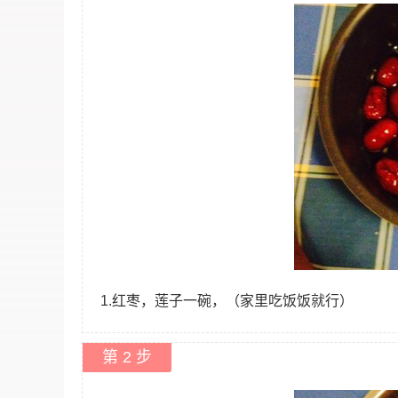
1.红枣，莲子一碗，（家里吃饭饭就行）
第 2 步