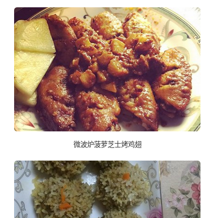
微波炉菠萝芝士烤鸡翅