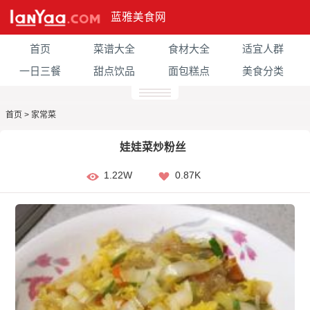
蓝雅美食网
首页
菜谱大全
食材大全
适宜人群
一日三餐
甜点饮品
面包糕点
美食分类
首页
>
家常菜
娃娃菜炒粉丝
1.22W
0.87K