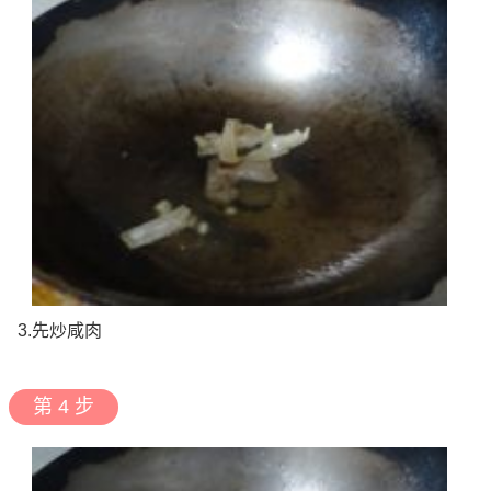
3.先炒咸肉
第 4 步