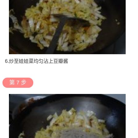
6.炒至娃娃菜均匀沾上豆瓣酱
第 7 步