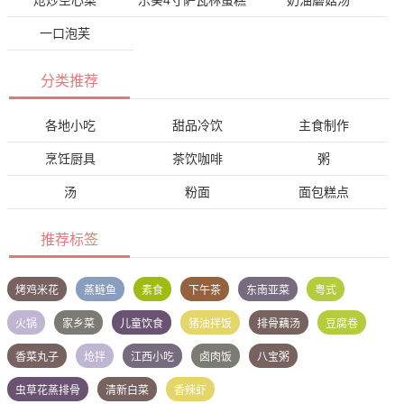
一口泡芙
分类推荐
各地小吃
甜品冷饮
主食制作
烹饪厨具
茶饮咖啡
粥
汤
粉面
面包糕点
推荐标签
烤鸡米花
蒸鲢鱼
素食
下午茶
东南亚菜
粤式
火锅
家乡菜
儿童饮食
猪油拌饭
排骨藕汤
豆腐卷
香菜丸子
炝拌
江西小吃
卤肉饭
八宝粥
虫草花蒸排骨
清新白菜
香辣虾