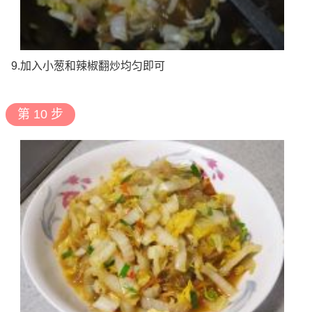
9.加入小葱和辣椒翻炒均匀即可
第 10 步