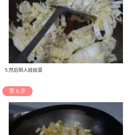
5.然后倒入娃娃菜
第 6 步