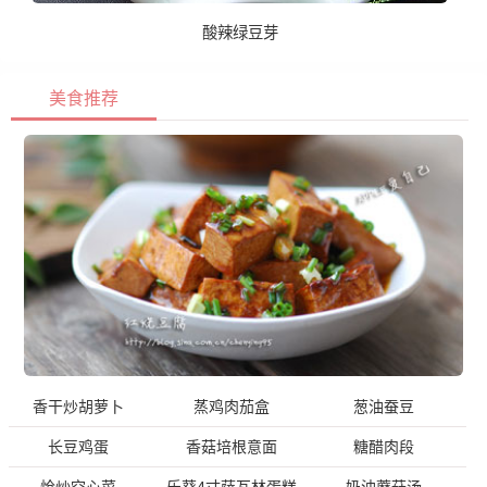
酸辣绿豆芽
美食推荐
香干炒胡萝卜
蒸鸡肉茄盒
葱油蚕豆
长豆鸡蛋
香菇培根意面
糖醋肉段
炝炒空心菜
乐葵4寸萨瓦林蛋糕
奶油蘑菇汤