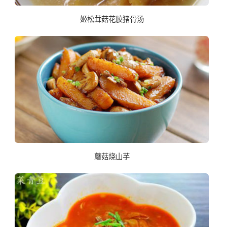
姬松茸菇花胶猪骨汤
蘑菇烧山芋