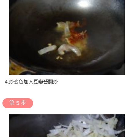
4.炒变色加入豆瓣酱翻炒
第 5 步