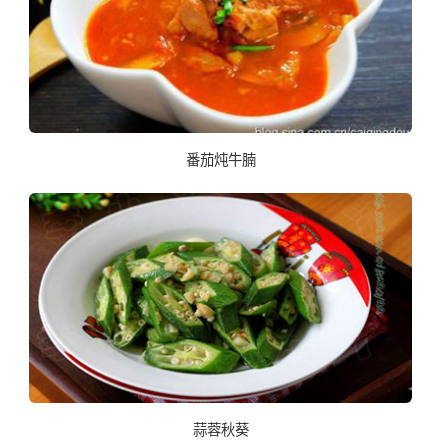
番茄炖牛腩
蒜蓉秋葵