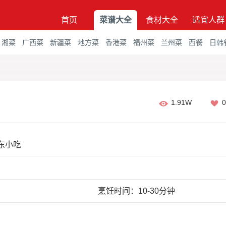
首页
菜谱大全
食材大全
适宜人群
湘菜
广西菜
新疆菜
地方菜
香港菜
福州菜
兰州菜
西餐
日韩
1.91W
0
东小吃
烹饪时间：10-30分钟