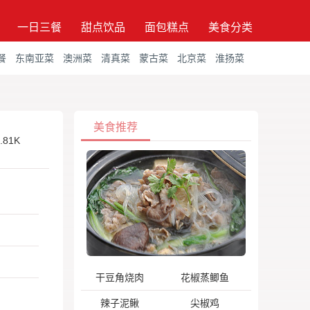
一日三餐
甜点饮品
面包糕点
美食分类
餐
东南亚菜
澳洲菜
清真菜
蒙古菜
北京菜
淮扬菜
美食推荐
.81K
干豆角烧肉
花椒蒸鲫鱼
辣子泥鳅
尖椒鸡