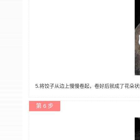
5.将饺子从边上慢慢卷起，卷好后就成了花朵
第 6 步