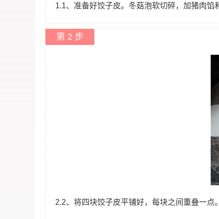
1.1、准备好饺子皮。冬菇泡软切碎，加猪肉
第 2 步
2.2、将四块饺子皮平铺好，每块之间重叠一点