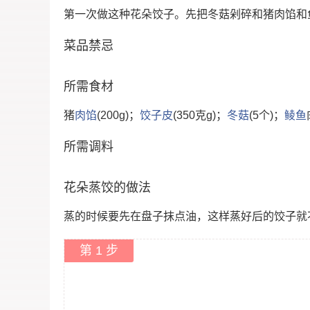
第一次做这种花朵饺子。先把冬菇剁碎和猪肉馅和
菜品禁忌
所需食材
猪
肉馅
(200g)；
饺子皮
(350克g)；
冬菇
(5个)；
鲮鱼
所需调料
花朵蒸饺的做法
蒸的时候要先在盘子抹点油，这样蒸好后的饺子就
第 1 步