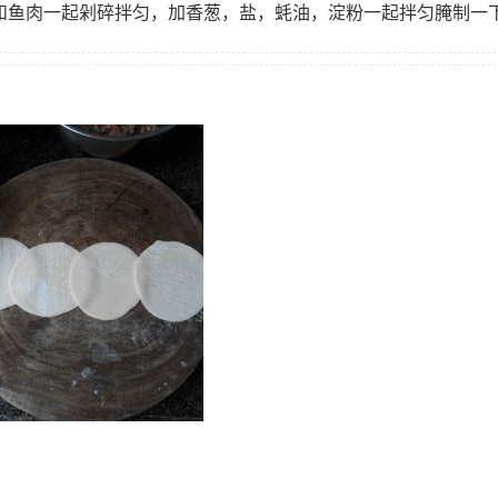
馅和鱼肉一起剁碎拌匀，加香葱，盐，蚝油，淀粉一起拌匀腌制一
。