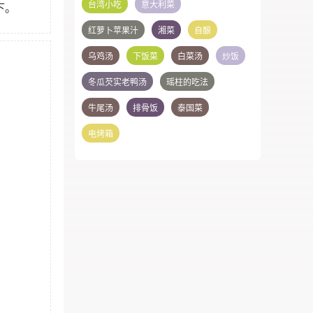
台湾小吃
意大利菜
下。
红萝卜苹果汁
湘菜
自酿
乌鸡汤
下饭菜
白菜汤
炒饭
冬瓜芡实老鸭汤
瑶柱的吃法
牛尾汤
排骨饭
泰国菜
电烤箱