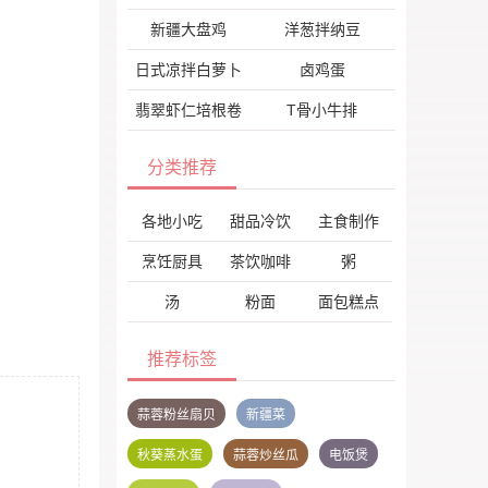
新疆大盘鸡
洋葱拌纳豆
日式凉拌白萝卜
卤鸡蛋
翡翠虾仁培根卷
T骨小牛排
分类推荐
各地小吃
甜品冷饮
主食制作
烹饪厨具
茶饮咖啡
粥
汤
粉面
面包糕点
推荐标签
蒜蓉粉丝扇贝
新疆菜
秋葵蒸水蛋
蒜蓉炒丝瓜
电饭煲