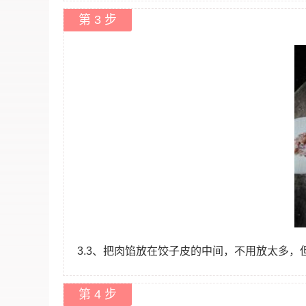
第 3 步
3.3、把肉馅放在饺子皮的中间，不用放太多
第 4 步