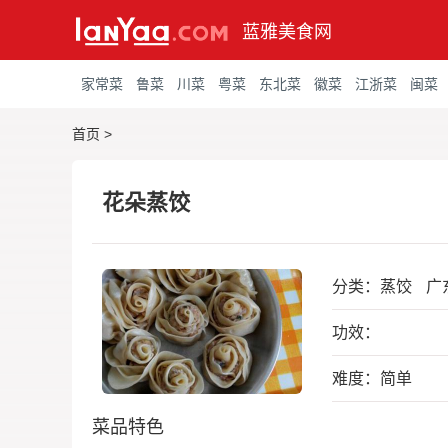
蓝雅美食网
家常菜
鲁菜
川菜
粤菜
东北菜
徽菜
江浙菜
闽菜
首页
>
花朵蒸饺
分类：
蒸饺
广
功效：
难度：简单
菜品特色