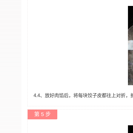
4.4、放好肉馅后，将每块饺子皮都往上对折，
第 5 步