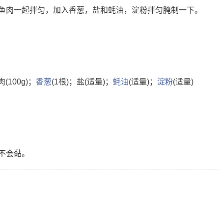
鱼肉一起拌匀，加入香葱，盐和蚝油，淀粉拌匀腌制一下。
肉(100g)；
香葱
(1根)；盐(适量)；
蚝油
(适量)；
淀粉
(适量)
不会黏。