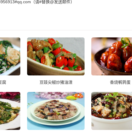
6913#qq.com（请#替换@发送邮件）
豆腐
豆豉尖椒炒猪油渣
香烧鹌鹑蛋