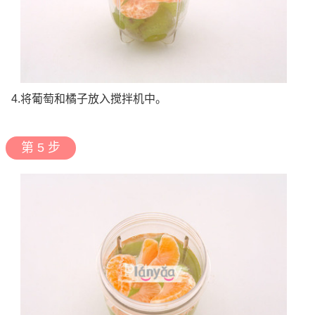
4.将葡萄和橘子放入搅拌机中。
第 5 步