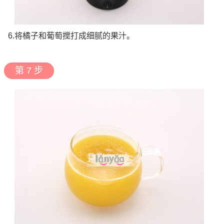
6.将橘子和葡萄搅打成细腻的果汁。
第 7 步