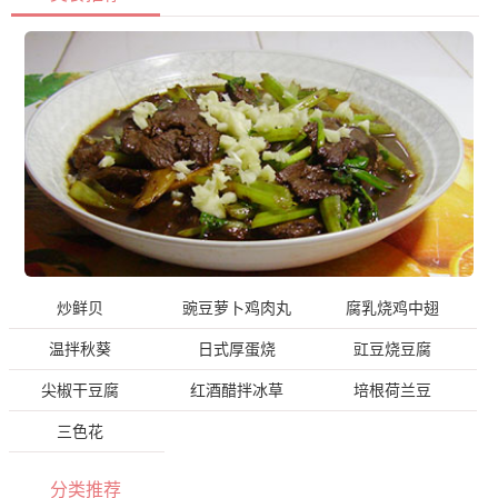
炒鲜贝
豌豆萝卜鸡肉丸
腐乳烧鸡中翅
温拌秋葵
日式厚蛋烧
豇豆烧豆腐
尖椒干豆腐
红酒醋拌冰草
培根荷兰豆
三色花
分类推荐