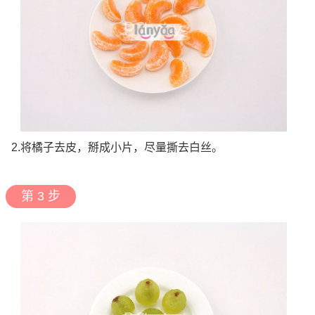
2.将橘子去皮，掰成小片，尽量撕去白丝。
第 3 步