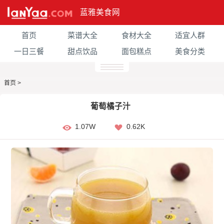
蓝雅美食网
首页
菜谱大全
食材大全
适宜人群
一日三餐
甜点饮品
面包糕点
美食分类
首页
>
葡萄橘子汁
1.07W
0.62K