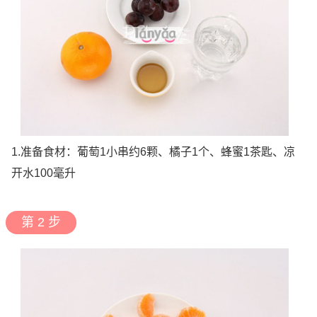
1.准备食材：葡萄1小串约6颗、橘子1个、蜂蜜1茶匙、凉
开水100毫升
第 2 步