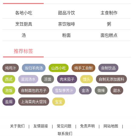
各地小吃
甜品冷饮
主食制作
烹饪厨具
茶饮咖啡
粥
汤
粉面
面包糕点
推荐标签
炖鸡汁
当归羊肉汤
山西小吃
纯手工自制
自制饮品
西式
滋润汤水
凉面
肉末茄子
馒头
自制无添加酱料
泡饭
自制面包的方子
雪梨荸荠汁
金汤
微辣
甜水
盐焗
上海菜肉大馄饨
宝宝
关于我们
|
友情链接
|
常见问题
|
免责声明
|
网站地图
|
联系我们