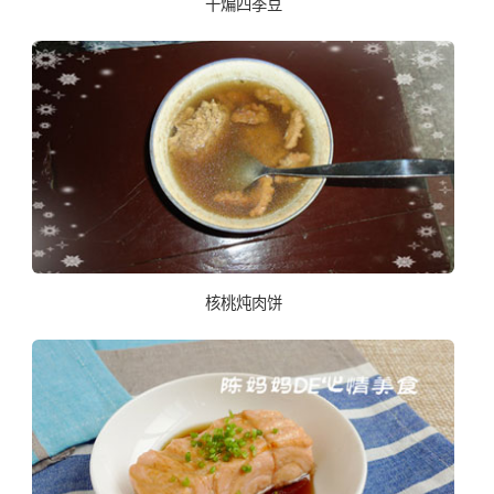
干煸四季豆
核桃炖肉饼