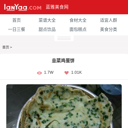
蓝雅美食网
首页
菜谱大全
食材大全
适宜人群
一日三餐
甜点饮品
面包糕点
美食分类
首页
>
韭菜鸡蛋饼
1.7W
1.01K