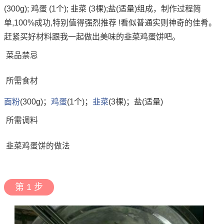
(300g); 鸡蛋 (1个); 韭菜 (3棵);盐(适量)组成，制作过程简
单,100%成功,特别值得强烈推荐 !看似普通实则神奇的佳肴。
赶紧买好材料跟我一起做出美味的韭菜鸡蛋饼吧。
菜品禁忌
所需食材
面粉
(300g)；
鸡蛋
(1个)；
韭菜
(3棵)；盐(适量)
所需调料
韭菜鸡蛋饼的做法
第 1 步