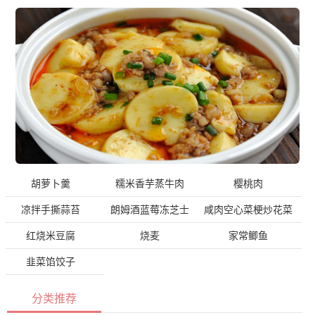
胡萝卜羹
糯米香芋蒸牛肉
樱桃肉
凉拌手撕蒜苔
朗姆酒蓝莓冻芝士
咸肉空心菜梗炒花菜
红烧米豆腐
烧麦
家常鲫鱼
韭菜馅饺子
分类推荐