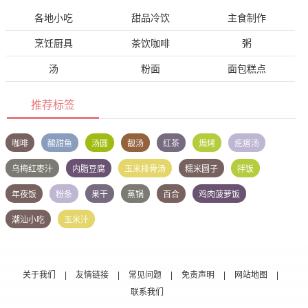
各地小吃
甜品冷饮
主食制作
烹饪厨具
茶饮咖啡
粥
汤
粉面
面包糕点
推荐标签
咖啡
酸甜鱼
汤圆
靓汤
红茶
焗烤
疙瘩汤
乌梅红枣汁
内脂豆腐
玉米排骨汤
糯米圆子
拌饭
年夜饭
粉条
果干
蒸锅
百合
鸡肉菠萝饭
潮汕小吃
玉米汁
关于我们
|
友情链接
|
常见问题
|
免责声明
|
网站地图
|
联系我们