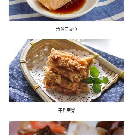
清蒸三文鱼
干炸里脊