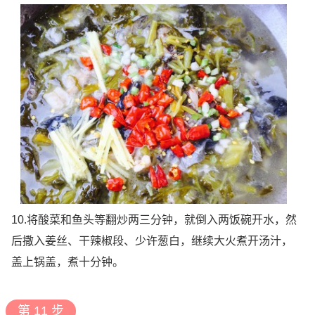
10.将酸菜和鱼头等翻炒两三分钟，就倒入两饭碗开水，然
后撒入姜丝、干辣椒段、少许葱白，继续大火煮开汤汁，
盖上锅盖，煮十分钟。
第 11 步