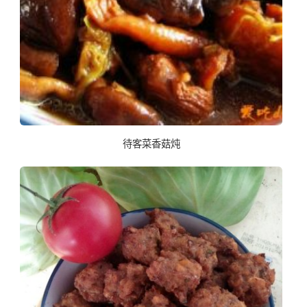
待客菜香菇炖