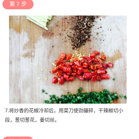
第 7 步
7.将炒香的花椒冷却后，用菜刀使劲碾碎，干辣椒切小
段，葱切葱花，姜切丝。