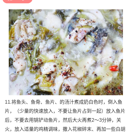
11.将鱼头、鱼骨、鱼片、的汤汁煮成奶白色时，倒入鱼
片，（少量的快速放入，不要让鱼片占到一起）放入鱼片
后，不要去用锅铲动鱼片，然后大火再煮2～3分钟，关
火，放入适量的鸡精调味，撒入花椒碎末、再加一些白胡