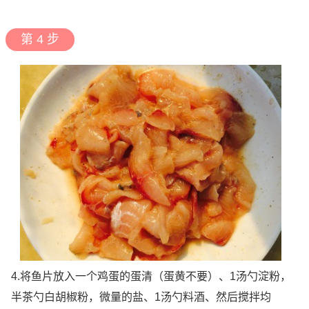
第 4 步
4.将鱼片放入一个鸡蛋的蛋清（蛋黄不要）、1汤勺淀粉，
半茶勺白胡椒粉，微量的盐、1汤勺料酒、然后搅拌均