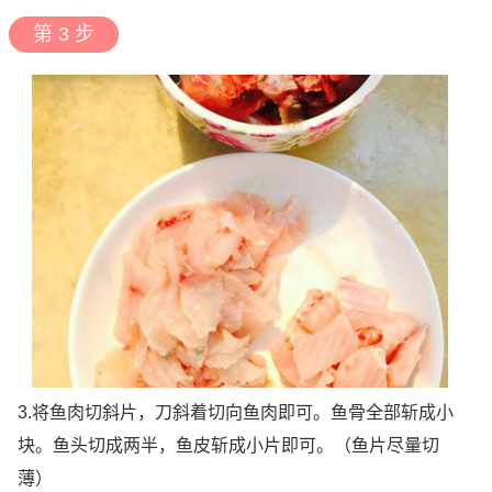
第 3 步
3.将鱼肉切斜片，刀斜着切向鱼肉即可。鱼骨全部斩成小
块。鱼头切成两半，鱼皮斩成小片即可。（鱼片尽量切
薄）