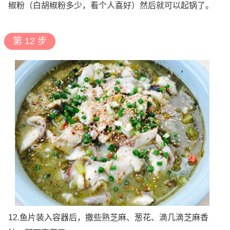
椒粉（白胡椒粉多少，看个人喜好）然后就可以起锅了。
第 12 步
12.鱼片装入容器后，撒些熟芝麻、葱花、滴几滴芝麻香