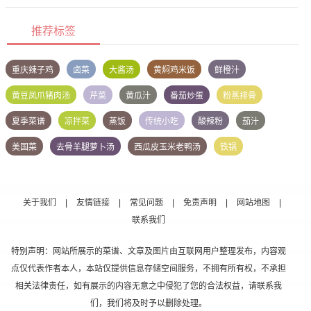
推荐标签
重庆辣子鸡
卤菜
大酱汤
黄焖鸡米饭
鲜橙汁
黄豆凤爪猪肉汤
芹菜
黄瓜汁
番茄炒蛋
粉蒸排骨
夏季菜谱
凉拌菜
蒸饭
传统小吃
酸辣粉
茄汁
美国菜
去骨羊腿萝卜汤
西瓜皮玉米老鸭汤
铁锅
关于我们
|
友情链接
|
常见问题
|
免责声明
|
网站地图
|
联系我们
特别声明：网站所展示的菜谱、文章及图片由互联网用户整理发布，内容观
点仅代表作者本人，本站仅提供信息存储空间服务，不拥有所有权，不承担
相关法律责任，如有展示的内容无意之中侵犯了您的合法权益，请联系我
们，我们将及时予以删除处理。