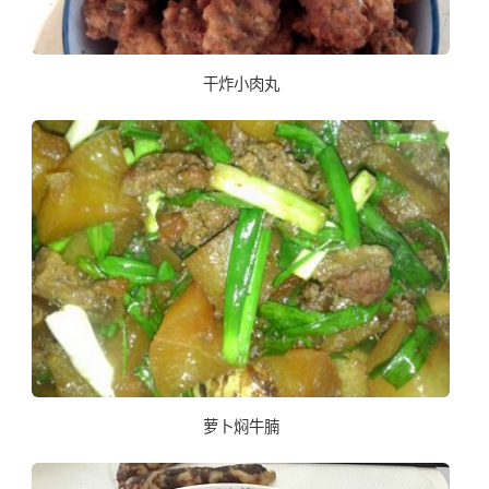
干炸小肉丸
萝卜焖牛腩