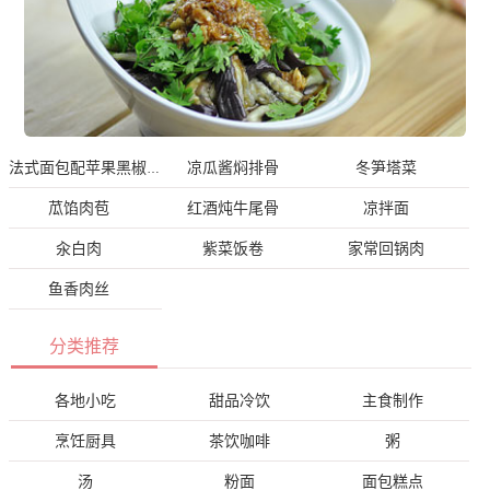
凉瓜酱焖排骨
冬笋塔菜
法式面包配苹果黑椒鲜
苽馅肉苞
红酒炖牛尾骨
凉拌面
汆白肉
紫菜饭卷
家常回锅肉
鱼香肉丝
分类推荐
各地小吃
甜品冷饮
主食制作
烹饪厨具
茶饮咖啡
粥
汤
粉面
面包糕点