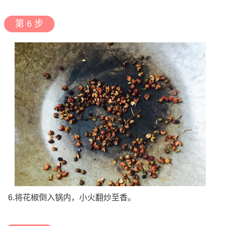
第 6 步
6.将花椒倒入锅内，小火翻炒至香。