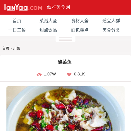
蓝雅美食网
首页
菜谱大全
食材大全
适宜人群
一日三餐
甜点饮品
面包糕点
美食分类
首页
>
川菜
酸菜鱼
1.07W
0.81K