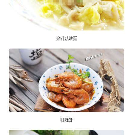
金针菇炒蛋
咖喱虾