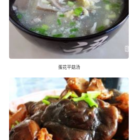
蛋花平菇汤