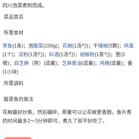
四川泡菜煮制而成。
菜品禁忌
所需食材
草鱼
(1条)；泡
酸菜
(100g)；
花椒
(1汤勺)；干
辣椒
(5颗)；
鸡蛋
(1个)；
淀粉
(1汤勺)；
料酒
(1汤勺)；
胡椒粉
(1茶勺)；葱(3
根)；白
芝麻
（熟）(适量)；
芝麻
香油
(适量)；
鸡精
(适量)；姜
(1小块)
所需调料
酸菜鱼的做法
花椒最好炒焦，然后碾碎，那要可以让花椒更香醇。鱼片煮
的时间最多2～3分钟即可，煮久了就不好吃了。