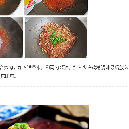
混合炒匀。加入适量水，和两勺酱油。加入少许鸡精调味最后放入
葱花即可。