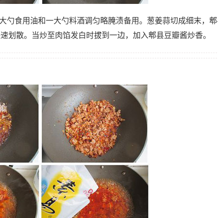
两大勺食用油和一大勺料酒调匀略腌渍备用。葱姜蒜切成细末，郫
快速划散。当炒至肉馅发白时拔到一边，加入郫县豆瓣酱炒香。