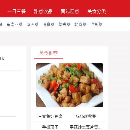
一日三餐
甜点饮品
面包糕点
美食分类
餐
东南亚菜
澳洲菜
清真菜
蒙古菜
北京菜
淮扬菜
美食推荐
1K
三文鱼炖豆腐
腊肠炒秋葵
手撕茄子
平菇炒土豆片青椒