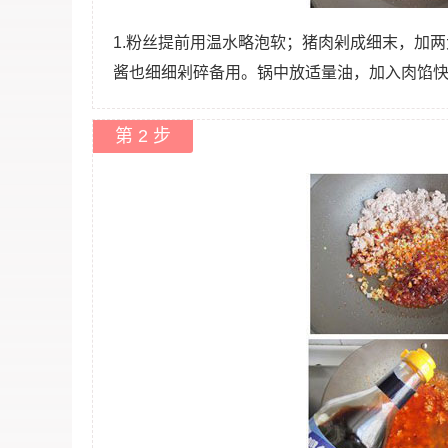
1.粉丝提前用温水略泡软；猪肉剁成细末，加
酱也细细剁碎备用。锅中放适量油，加入肉馅
第 2 步