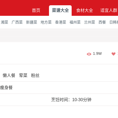
首页
菜谱大全
食材大全
适宜人群
湘菜
广西菜
新疆菜
地方菜
香港菜
福州菜
兰州菜
西餐
日韩
1.9W
懒人餐
荤菜
粉丝
;瘦身餐
烹饪时间：10-30分钟