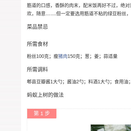
筋道的口感，香酥的肉末，配米饭再好不过，绝对
欢，随意…….但一定要选用筋道不粘的绿豆粉丝
菜品禁忌
所需食材
粉丝100克；瘦
猪肉
150克；葱；姜；蒜适量
所需调料
郫县豆瓣酱1大勺；酱油2勺；料酒1大勺；食用油
蚂蚁上树的做法
第 1 步