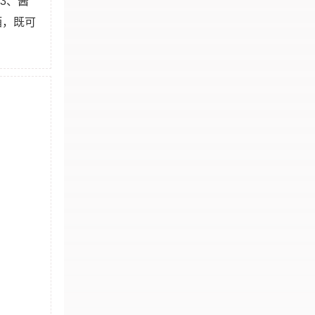
3、酱
酒，既可