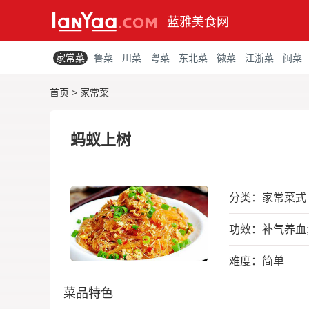
蓝雅美食网
家常菜
鲁菜
川菜
粤菜
东北菜
徽菜
江浙菜
闽菜
首页
>
家常菜
蚂蚁上树
分类：
家常菜式
功效：补气养血
难度：简单
菜品特色