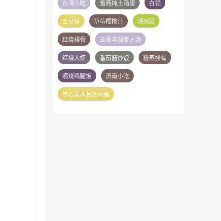
台湾小吃
雪燕炖土鸡蛋
白领
土豆饼
草莓樱桃汁
潮州菜
红烧排骨
去骨羊腿萝卜汤
红烧大虾
番茄酱炒饭
粉蒸排骨
照烧鸡腿饭
济南小吃
卷心菜木耳炒鸡蛋