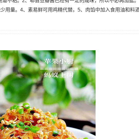
才筋道不粘。2、郫县豆瓣酱已经有一定的咸味，所以不必再加盐。
少用量。4、素易鲜可用鸡精代替。5、肉馅中加入食用油和料