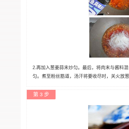
2.再加入葱姜蒜末炒匀。最后，将肉末与酱料
匀。煮至粉丝筋道，汤汗将要收尽时，关火放
第 3 步