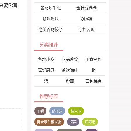
只要你喜
番茄炒千张
金针菇卷卷
咖喱鸡块
Q肠粉
绝美百财饺子
凉拌苦瓜
分类推荐
各地小吃
甜品冷饮
主食制作
烹饪厨具
茶饮咖啡
粥
汤
粉面
面包糕点
推荐标签
干锅
鸽子汤
情人节
百合薏仁粳米粥
卤菜
红枣汤