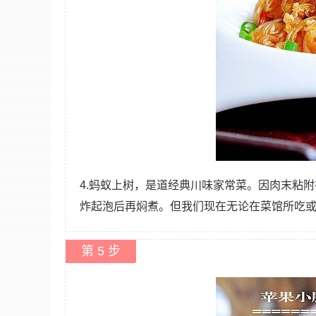
4.蚂蚁上树，是道经典川味家常菜。因肉末粘
炸起泡后再焖煮。但我们现在无论在菜馆所吃
第 5 步