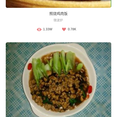
照烧鸡肉饭
微波炉
1.33W
0.78K