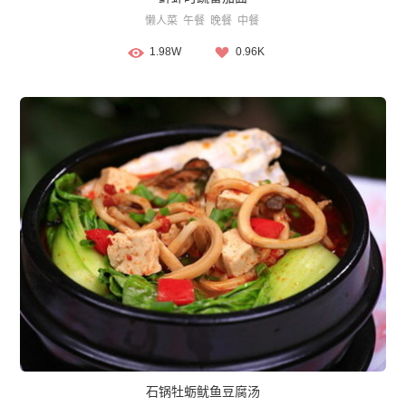
懒人菜
午餐
晚餐
中餐
1.98W
0.96K
石锅牡蛎鱿鱼豆腐汤