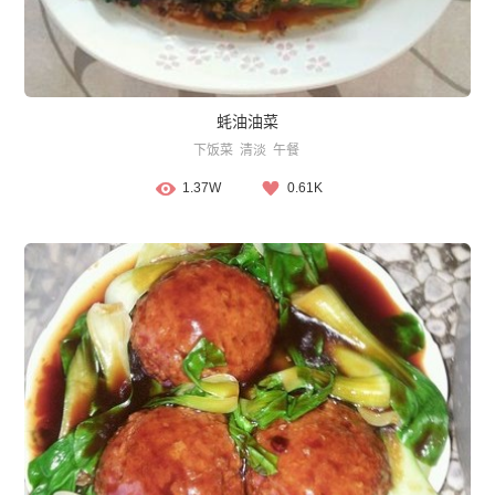
蚝油油菜
下饭菜
清淡
午餐
1.37W
0.61K