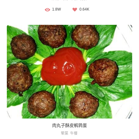
1.8W
0.64K
肉丸子酥皮鹌鹑蛋
荤菜
午餐