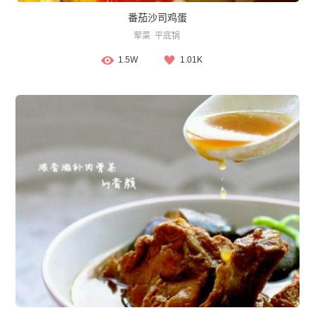
番茄沙司鸡蛋
荤菜
平底锅
1.5W
1.01K