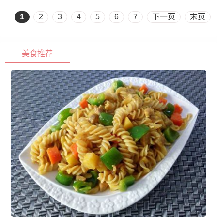
1
2
3
4
5
6
7
下一页
末页
美食推荐