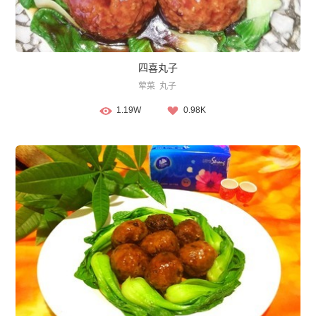
四喜丸子
荤菜
丸子
1.19W
0.98K