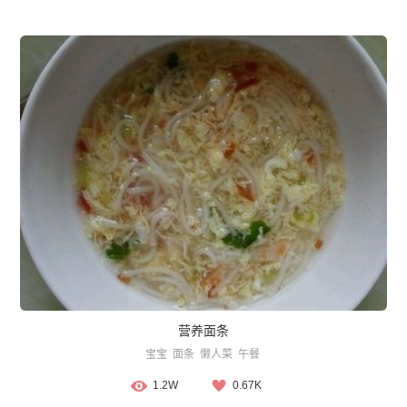
营养面条
宝宝
面条
懒人菜
午餐
1.2W
0.67K