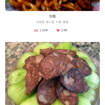
炒面
手擀面
懒人菜
午餐
晚餐
1.11W
0.8K