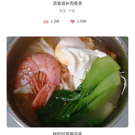
浓香滋补肉骨茶
荤菜
午餐
1.3W
1.06K
鲜虾时蔬番茄面