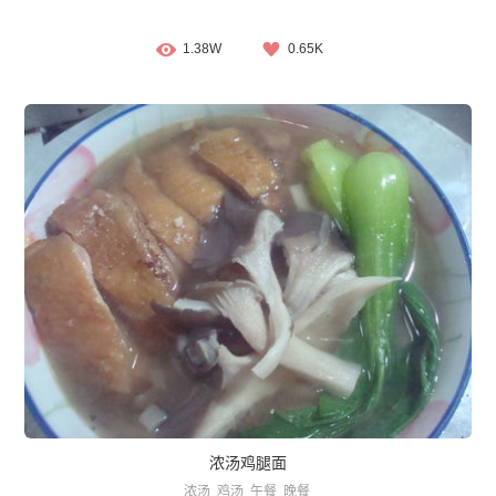
1.38W
0.65K
浓汤鸡腿面
浓汤
鸡汤
午餐
晚餐