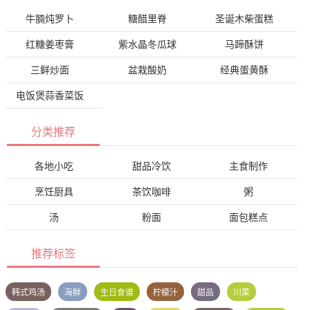
牛腩炖罗卜
糖醋里脊
圣诞木柴蛋糕
红糖姜枣膏
紫水晶冬瓜球
马蹄酥饼
三鲜炒面
盆栽酸奶
经典蛋黄酥
电饭煲蒜香菜饭
分类推荐
各地小吃
甜品冷饮
主食制作
烹饪厨具
茶饮咖啡
粥
汤
粉面
面包糕点
推荐标签
韩式鸡汤
海鲜
生日食谱
柠檬汁
甜品
川菜