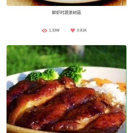
鲜虾时蔬茶树菇
1.33W
0.81K