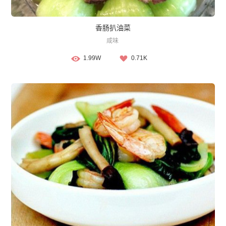
香肠扒油菜
咸味
1.99W
0.71K