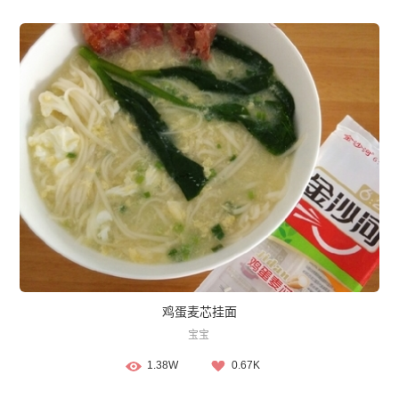
鸡蛋麦芯挂面
宝宝
1.38W
0.67K