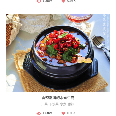
1.38W
0.96K
香辣嫩滑的水煮牛肉
川菜
下饭菜
水煮
香辣
1.68W
0.98K