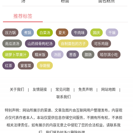
汤
粉面
面包糕点
推荐标签
压力锅
煮锅
白菜汤
夏天
牛肉味
国庆
干煸
南瓜浓汤
山药排骨枸杞汤
自制面包的方子
可乐鸡翅
胡萝卜苹果汁
糯米饭
汤圆
葱香
腊肠
哈尔滨小吃
红茶
宴客菜
孕期餐
关于我们
|
友情链接
|
常见问题
|
免责声明
|
网站地图
|
联系我们
特别声明：网站所展示的菜谱、文章及图片由互联网用户整理发布，内容观
点仅代表作者本人，本站仅提供信息存储空间服务，不拥有所有权，不承担
相关法律责任，如有展示的内容无意之中侵犯了您的合法权益，请联系我
们，我们将及时予以删除处理。