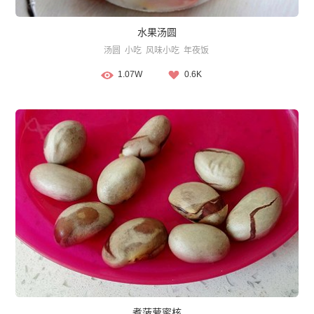
水果汤圆
汤圆
小吃
风味小吃
年夜饭
1.07W
0.6K
煮菠萝蜜核