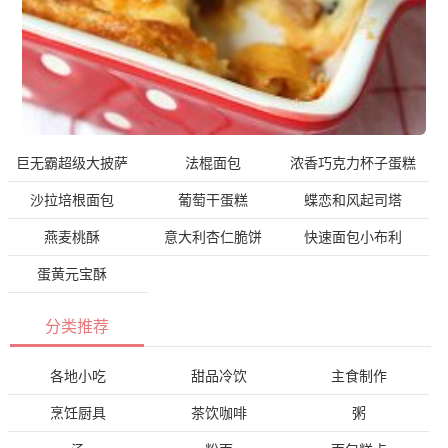
巨无霸超级大披萨
法棍面包
浓香巧克力杯子蛋糕
沙拉培根面包
葡萄干蛋糕
蝶恋和风起司塔
燕麦桃酥
意大利杏仁脆饼
快速面包小布利
蛋黄元宝酥
分类推荐
各地小吃
甜品冷饮
主食制作
烹饪厨具
茶饮咖啡
粥