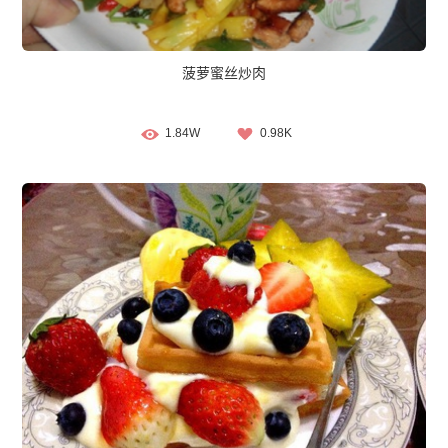
菠萝蜜丝炒肉
1.84W
0.98K