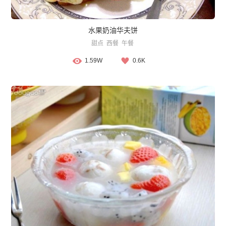
水果奶油华夫饼
甜点
西餐
午餐
1.59W
0.6K