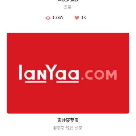
煮菜
1.38W
1K
素炒菠萝蜜
创意菜
晚餐
炒菜