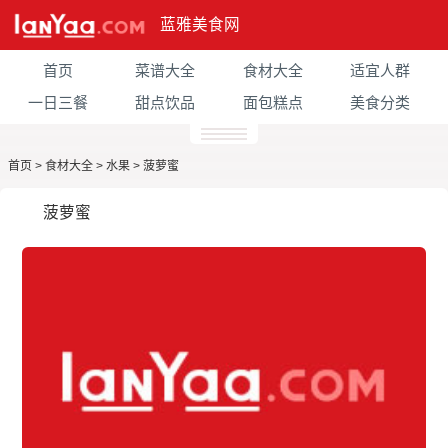
蓝雅美食网
首页
菜谱大全
食材大全
适宜人群
一日三餐
甜点饮品
面包糕点
美食分类
首页
>
食材大全
>
水果
>
菠萝蜜
菠萝蜜